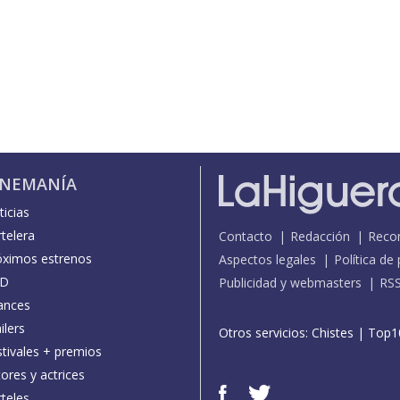
INEMANÍA
icias
telera
Contacto
Redacción
Reco
óximos estrenos
Aspectos legales
Política de
D
Publicidad y webmasters
RS
ances
ilers
Otros servicios:
Chistes
|
Top1
stivales + premios
ores y actrices
teles