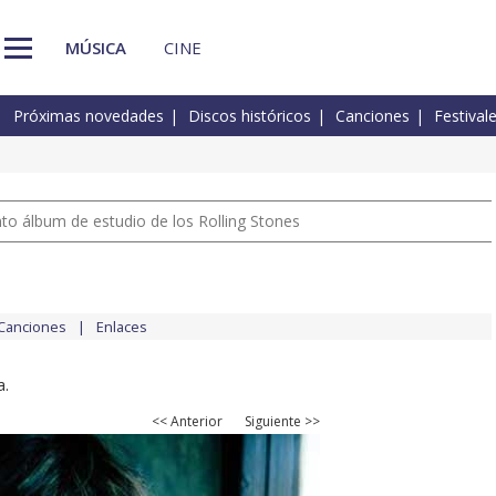
MÚSICA
CINE
Próximas novedades
Discos históricos
Canciones
Festival
nto álbum de estudio de los Rolling Stones
Canciones
Enlaces
a.
<< Anterior
Siguiente >>