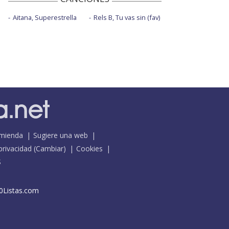
Aitana, Superestrella
Rels B, Tu vas sin (fav)
mienda
Sugiere una web
 privacidad
(
Cambiar
)
Cookies
S
0Listas.com