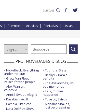
es
Premios
Artistas
Portadas
Listas
PRO. NOVEDADES DISCOS
Nickelback, Everything
Toundra, Siete
under the sun
Becky G, Baraja
Greta Van Fleet,
bendita
Palace for the people
The Avalanches, No
Alex Warren,
bad memories
Wildchild
Eels, Cookie
Anni B Sweet, Alegría
happened
Kasabian, Act III
Tove Lo, Estrus
Camela, Titánicos
Alabama Shakes, I
must be dreaming
Lana Del Rey, Stove