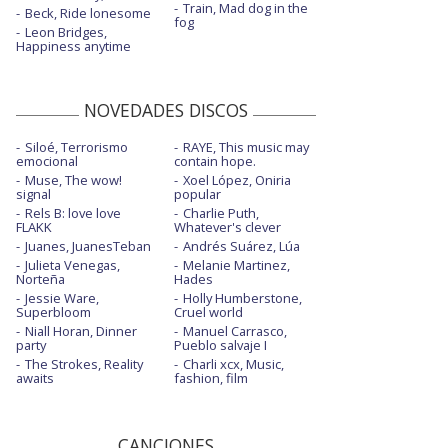
Train, Mad dog in the
Beck, Ride lonesome
fog
Leon Bridges,
Happiness anytime
NOVEDADES DISCOS
Siloé, Terrorismo
RAYE, This music may
emocional
contain hope.
Muse, The wow!
Xoel López, Oniria
signal
popular
Rels B: love love
Charlie Puth,
FLAKK
Whatever's clever
Juanes, JuanesTeban
Andrés Suárez, Lúa
Julieta Venegas,
Melanie Martinez,
Norteña
Hades
Jessie Ware,
Holly Humberstone,
Superbloom
Cruel world
Niall Horan, Dinner
Manuel Carrasco,
party
Pueblo salvaje I
The Strokes, Reality
Charli xcx, Music,
awaits
fashion, film
CANCIONES