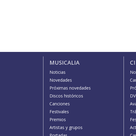
MUSICALIA
C
Noticias
Not
Novedades
Car
Próximas novedades
Pr
Discos históricos
DV
Canciones
Av
Festivales
Trá
Premios
Fe
Artistas y grupos
Act
Portadas
Car