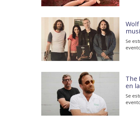
Wolf
musi
Se est
evento
The 
en l
Se est
evento