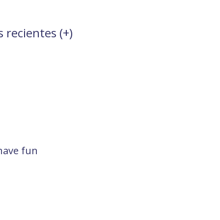
 recientes (
+
)
have fun