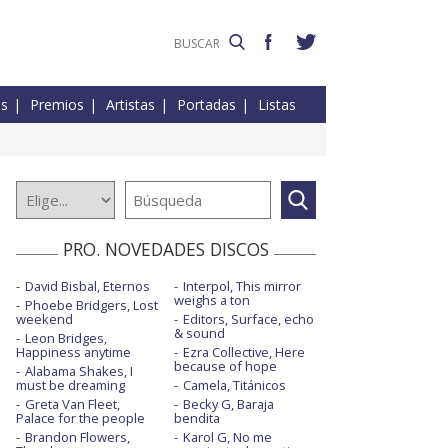
es
Premios
Artistas
Portadas
Listas
PRO. NOVEDADES DISCOS
David Bisbal, Eternos
Interpol, This mirror
weighs a ton
Phoebe Bridgers, Lost
weekend
Editors, Surface, echo
& sound
Leon Bridges,
Happiness anytime
Ezra Collective, Here
because of hope
Alabama Shakes, I
must be dreaming
Camela, Titánicos
Greta Van Fleet,
Becky G, Baraja
Palace for the people
bendita
Brandon Flowers,
Karol G, No me