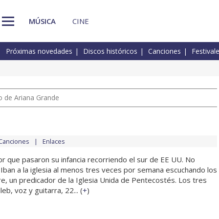
MÚSICA
CINE
Próximas novedades
Discos históricos
Canciones
Festival
io de Ariana Grande
Canciones
Enlaces
or que pasaron su infancia recorriendo el sur de EE UU. No
. Iban a la iglesia al menos tres veces por semana escuchando los
, un predicador de la Iglesia Unida de Pentecostés. Los tres
eb, voz y guitarra, 22... (
+
)