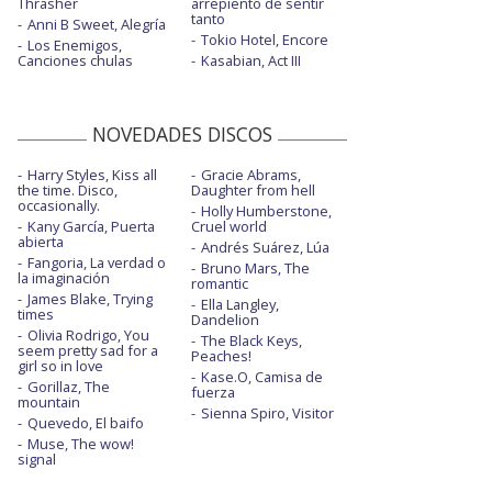
Thrasher
arrepiento de sentir
tanto
Anni B Sweet, Alegría
Tokio Hotel, Encore
Los Enemigos,
Canciones chulas
Kasabian, Act III
NOVEDADES DISCOS
Harry Styles, Kiss all
Gracie Abrams,
the time. Disco,
Daughter from hell
occasionally.
Holly Humberstone,
Kany García, Puerta
Cruel world
abierta
Andrés Suárez, Lúa
Fangoria, La verdad o
Bruno Mars, The
la imaginación
romantic
James Blake, Trying
Ella Langley,
times
Dandelion
Olivia Rodrigo, You
The Black Keys,
seem pretty sad for a
Peaches!
girl so in love
Kase.O, Camisa de
Gorillaz, The
fuerza
mountain
Sienna Spiro, Visitor
Quevedo, El baifo
Muse, The wow!
signal