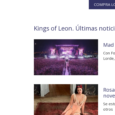
COMPRA LO
Kings of Leon. Últimas notici
Mad 
Con Fo
Lorde,
Rosa
nove
Se est
otros