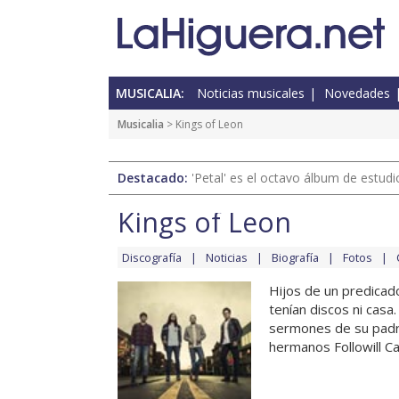
MUSICALIA:
Noticias musicales
Novedades
Musicalia
> Kings of Leon
Destacado:
'Petal' es el octavo álbum de estud
Kings of Leon
Discografía
Noticias
Biografía
Fotos
Hijos de un predicad
tenían discos ni casa
sermones de su padre
hermanos Followill Cal