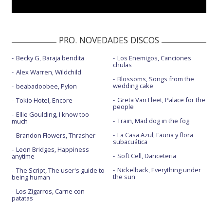
PRO. NOVEDADES DISCOS
Becky G, Baraja bendita
Los Enemigos, Canciones
chulas
Alex Warren, Wildchild
Blossoms, Songs from the
wedding cake
beabadoobee, Pylon
Greta Van Fleet, Palace for the
Tokio Hotel, Encore
people
Ellie Goulding, I know too
Train, Mad dog in the fog
much
La Casa Azul, Fauna y flora
Brandon Flowers, Thrasher
subacuática
Leon Bridges, Happiness
Soft Cell, Danceteria
anytime
Nickelback, Everything under
The Script, The user's guide to
the sun
being human
Los Zigarros, Carne con
patatas