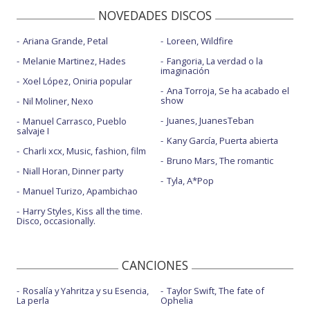
NOVEDADES DISCOS
Ariana Grande, Petal
Loreen, Wildfire
Melanie Martinez, Hades
Fangoria, La verdad o la
imaginación
Xoel López, Oniria popular
Ana Torroja, Se ha acabado el
show
Nil Moliner, Nexo
Juanes, JuanesTeban
Manuel Carrasco, Pueblo
salvaje I
Kany García, Puerta abierta
Charli xcx, Music, fashion, film
Bruno Mars, The romantic
Niall Horan, Dinner party
Tyla, A*Pop
Manuel Turizo, Apambichao
Harry Styles, Kiss all the time.
Disco, occasionally.
CANCIONES
Rosalía y Yahritza y su Esencia,
Taylor Swift, The fate of
La perla
Ophelia