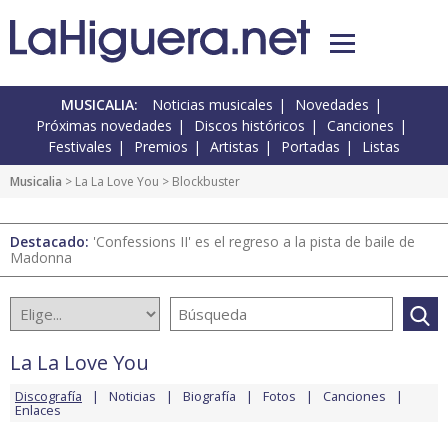
MUSICALIA:
Noticias musicales
Novedades
Próximas novedades
Discos históricos
Canciones
Festivales
Premios
Artistas
Portadas
Listas
Musicalia
>
La La Love You
> Blockbuster
Destacado:
'Confessions II' es el regreso a la pista de baile de
Madonna
La La Love You
Discografía
Noticias
Biografía
Fotos
Canciones
Enlaces