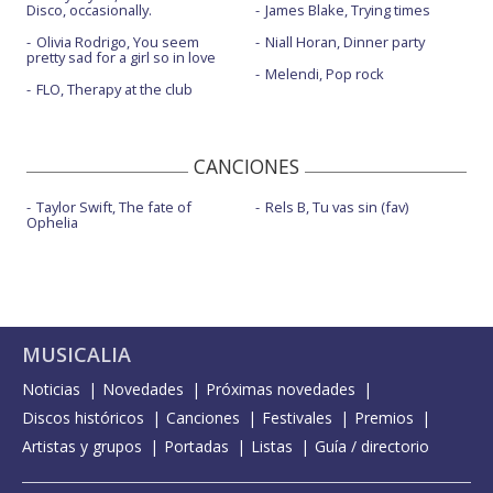
Disco, occasionally.
James Blake, Trying times
Olivia Rodrigo, You seem
Niall Horan, Dinner party
pretty sad for a girl so in love
Melendi, Pop rock
FLO, Therapy at the club
CANCIONES
Taylor Swift, The fate of
Rels B, Tu vas sin (fav)
Ophelia
MUSICALIA
Noticias
Novedades
Próximas novedades
Discos históricos
Canciones
Festivales
Premios
Artistas y grupos
Portadas
Listas
Guía / directorio