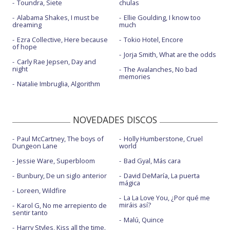
Toundra, Siete
chulas
Alabama Shakes, I must be
Ellie Goulding, I know too
dreaming
much
Ezra Collective, Here because
Tokio Hotel, Encore
of hope
Jorja Smith, What are the odds
Carly Rae Jepsen, Day and
night
The Avalanches, No bad
memories
Natalie Imbruglia, Algorithm
NOVEDADES DISCOS
Paul McCartney, The boys of
Holly Humberstone, Cruel
Dungeon Lane
world
Jessie Ware, Superbloom
Bad Gyal, Más cara
Bunbury, De un siglo anterior
David DeMaría, La puerta
mágica
Loreen, Wildfire
La La Love You, ¿Por qué me
miráis así?
Karol G, No me arrepiento de
sentir tanto
Malú, Quince
Harry Styles, Kiss all the time.