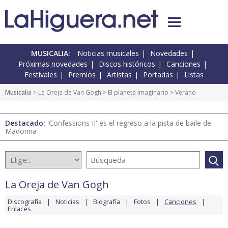
MUSICALIA:
Noticias musicales
Novedades
Próximas novedades
Discos históricos
Canciones
Festivales
Premios
Artistas
Portadas
Listas
Musicalia
>
La Oreja de Van Gogh
>
El planeta imaginario
> Verano
Destacado:
'Confessions II' es el regreso a la pista de baile de
Madonna
La Oreja de Van Gogh
Discografía
Noticias
Biografía
Fotos
Canciones
Enlaces