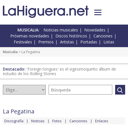
MUSICALIA:
Noticias musicales
Novedades
Próximas novedades
Discos históricos
Canciones
Festivales
Premios
Artistas
Portadas
Listas
Musicalia
> La Pegatina
Destacado:
'Foreign tongues' es el vigesimoquinto álbum de
estudio de los Rolling Stones
La Pegatina
Discografía
Noticias
Fotos
Canciones
Enlaces