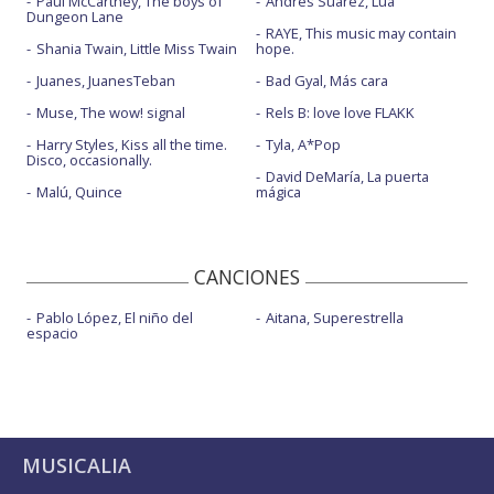
Paul McCartney, The boys of
Andrés Suárez, Lúa
Dungeon Lane
RAYE, This music may contain
Shania Twain, Little Miss Twain
hope.
Juanes, JuanesTeban
Bad Gyal, Más cara
Muse, The wow! signal
Rels B: love love FLAKK
Harry Styles, Kiss all the time.
Tyla, A*Pop
Disco, occasionally.
David DeMaría, La puerta
Malú, Quince
mágica
CANCIONES
Pablo López, El niño del
Aitana, Superestrella
espacio
MUSICALIA