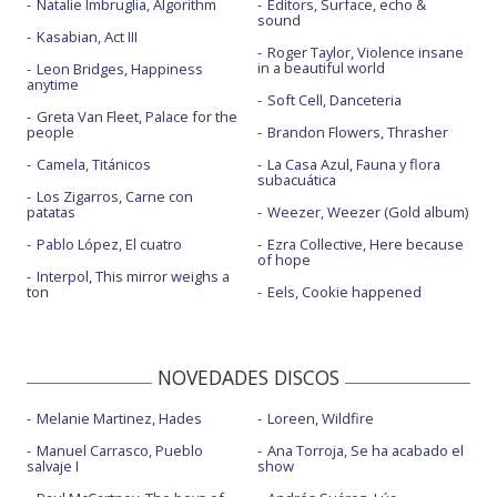
Natalie Imbruglia, Algorithm
Editors, Surface, echo &
sound
Kasabian, Act III
Roger Taylor, Violence insane
in a beautiful world
Leon Bridges, Happiness
anytime
Soft Cell, Danceteria
Greta Van Fleet, Palace for the
people
Brandon Flowers, Thrasher
Camela, Titánicos
La Casa Azul, Fauna y flora
subacuática
Los Zigarros, Carne con
patatas
Weezer, Weezer (Gold album)
Pablo López, El cuatro
Ezra Collective, Here because
of hope
Interpol, This mirror weighs a
ton
Eels, Cookie happened
NOVEDADES DISCOS
Melanie Martinez, Hades
Loreen, Wildfire
Manuel Carrasco, Pueblo
Ana Torroja, Se ha acabado el
salvaje I
show