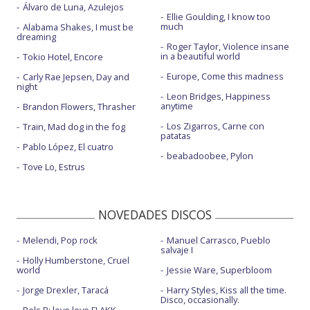
Álvaro de Luna, Azulejos
Ellie Goulding, I know too
much
Alabama Shakes, I must be
dreaming
Roger Taylor, Violence insane
in a beautiful world
Tokio Hotel, Encore
Europe, Come this madness
Carly Rae Jepsen, Day and
night
Leon Bridges, Happiness
anytime
Brandon Flowers, Thrasher
Los Zigarros, Carne con
Train, Mad dog in the fog
patatas
Pablo López, El cuatro
beabadoobee, Pylon
Tove Lo, Estrus
NOVEDADES DISCOS
Melendi, Pop rock
Manuel Carrasco, Pueblo
salvaje I
Holly Humberstone, Cruel
world
Jessie Ware, Superbloom
Jorge Drexler, Taracá
Harry Styles, Kiss all the time.
Disco, occasionally.