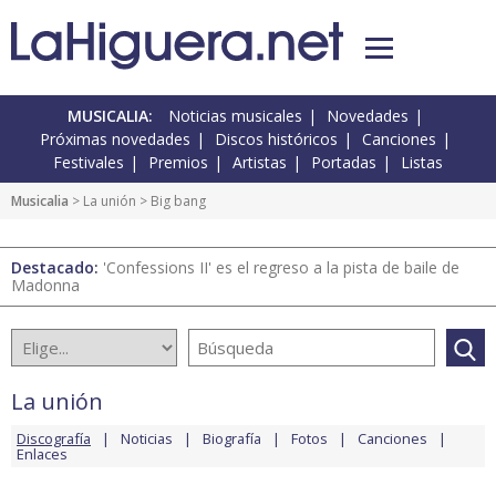
MUSICALIA:
Noticias musicales
Novedades
Próximas novedades
Discos históricos
Canciones
Festivales
Premios
Artistas
Portadas
Listas
Musicalia
>
La unión
> Big bang
Destacado:
'Confessions II' es el regreso a la pista de baile de
Madonna
La unión
Discografía
Noticias
Biografía
Fotos
Canciones
Enlaces