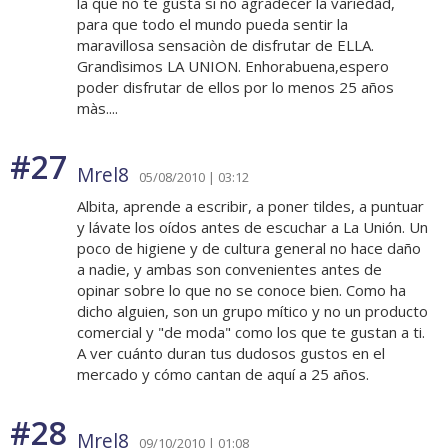
la que no te gusta si no agradecer la variedad,
para que todo el mundo pueda sentir la
maravillosa sensaciòn de disfrutar de ELLA.
Grandìsimos LA UNION. Enhorabuena,espero
poder disfrutar de ellos por lo menos 25 años
màs....
#27
Mrel8
05/08/2010 | 03:12
Albita, aprende a escribir, a poner tildes, a puntuar
y lávate los oídos antes de escuchar a La Unión. Un
poco de higiene y de cultura general no hace daño
a nadie, y ambas son convenientes antes de
opinar sobre lo que no se conoce bien. Como ha
dicho alguien, son un grupo mítico y no un producto
comercial y "de moda" como los que te gustan a ti.
A ver cuánto duran tus dudosos gustos en el
mercado y cómo cantan de aquí a 25 años.
#28
Mrel8
09/10/2010 | 01:08