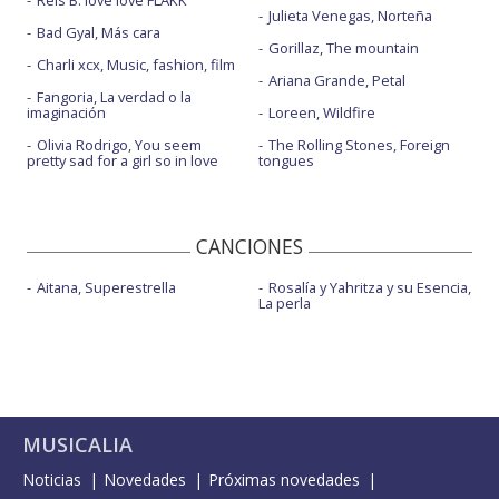
Rels B: love love FLAKK
Julieta Venegas, Norteña
Bad Gyal, Más cara
Gorillaz, The mountain
Charli xcx, Music, fashion, film
Ariana Grande, Petal
Fangoria, La verdad o la
imaginación
Loreen, Wildfire
Olivia Rodrigo, You seem
The Rolling Stones, Foreign
pretty sad for a girl so in love
tongues
CANCIONES
Aitana, Superestrella
Rosalía y Yahritza y su Esencia,
La perla
MUSICALIA
Noticias
Novedades
Próximas novedades