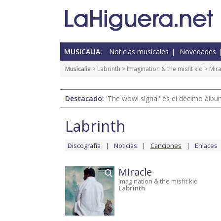
MUSICALIA:
Noticias musicales
Novedades
Musicalia
>
Labrinth
>
Imagination & the misfit kid
> Mira
Destacado:
'The wow! signal' es el décimo álb
Labrinth
Discografía
Noticias
Canciones
Enlaces
Miracle
Imagination & the misfit kid
Labrinth