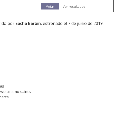
Votar
Ver resultados
igido por
Sacha Barbin
, estrenado el 7 de junio de 2019.
was
we ain't no saints
earts