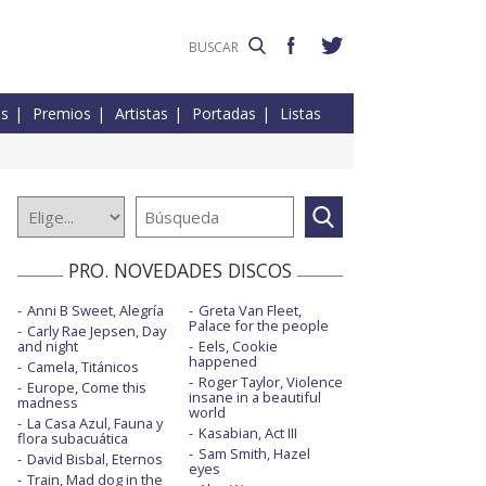
es
Premios
Artistas
Portadas
Listas
PRO. NOVEDADES DISCOS
Anni B Sweet, Alegría
Greta Van Fleet,
Palace for the people
Carly Rae Jepsen, Day
and night
Eels, Cookie
happened
Camela, Titánicos
Roger Taylor, Violence
Europe, Come this
insane in a beautiful
madness
world
La Casa Azul, Fauna y
Kasabian, Act III
flora subacuática
Sam Smith, Hazel
David Bisbal, Eternos
eyes
Train, Mad dog in the