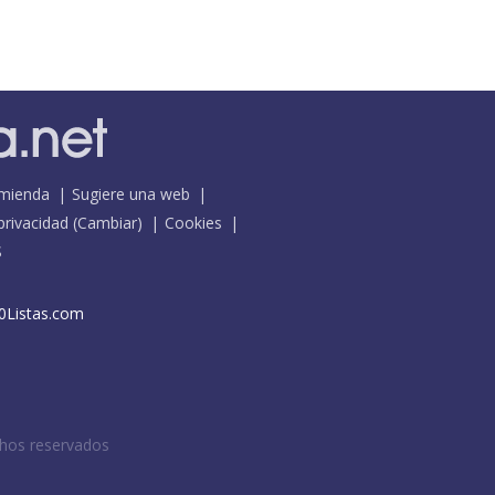
mienda
Sugiere una web
 privacidad
(
Cambiar
)
Cookies
S
0Listas.com
chos reservados