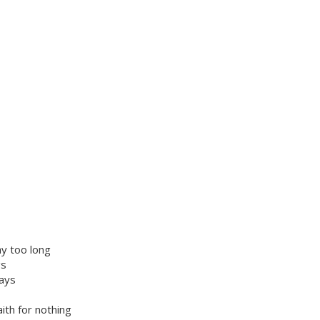
y too long
gs
days
aith for nothing