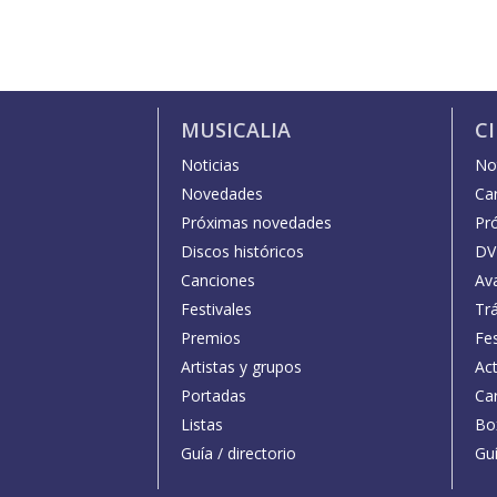
MUSICALIA
C
Noticias
Not
Novedades
Car
Próximas novedades
Pr
Discos históricos
DV
Canciones
Av
Festivales
Trá
Premios
Fe
Artistas y grupos
Act
Portadas
Car
Listas
Bo
Guía / directorio
Guí