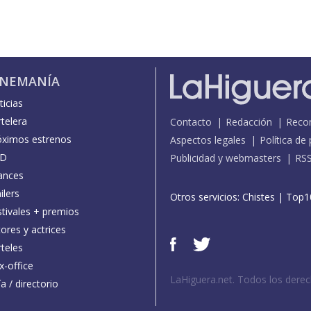
INEMANÍA
icias
telera
Contacto
Redacción
Reco
óximos estrenos
Aspectos legales
Política de
D
Publicidad y webmasters
RS
ances
ilers
Otros servicios:
Chistes
|
Top1
stivales + premios
ores y actrices
teles
x-office
LaHiguera.net. Todos los dere
a / directorio