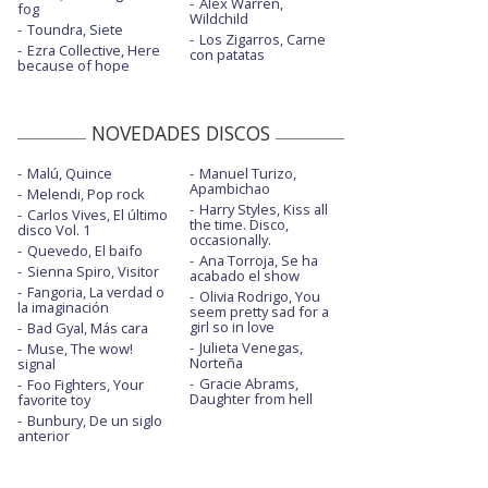
Alex Warren,
fog
Wildchild
Toundra, Siete
Los Zigarros, Carne
Ezra Collective, Here
con patatas
because of hope
NOVEDADES DISCOS
Malú, Quince
Manuel Turizo,
Apambichao
Melendi, Pop rock
Harry Styles, Kiss all
Carlos Vives, El último
the time. Disco,
disco Vol. 1
occasionally.
Quevedo, El baifo
Ana Torroja, Se ha
Sienna Spiro, Visitor
acabado el show
Fangoria, La verdad o
Olivia Rodrigo, You
la imaginación
seem pretty sad for a
girl so in love
Bad Gyal, Más cara
Julieta Venegas,
Muse, The wow!
Norteña
signal
Gracie Abrams,
Foo Fighters, Your
Daughter from hell
favorite toy
Bunbury, De un siglo
anterior