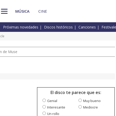
MÚSICA
CINE
Próximas novedades
Discos históricos
Canciones
Festival
cle
um de Muse
El disco te parece que es:
Genial
Muy bueno
Interesante
Mediocre
Un rollo