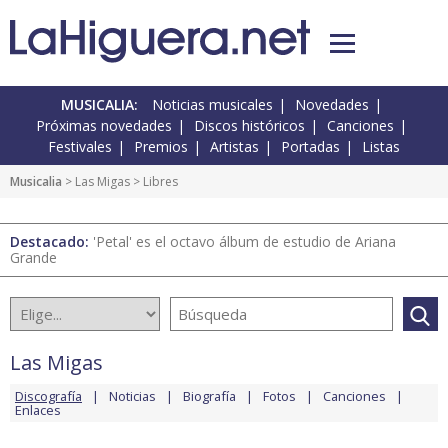
MUSICALIA:
Noticias musicales
Novedades
Próximas novedades
Discos históricos
Canciones
Festivales
Premios
Artistas
Portadas
Listas
Musicalia
>
Las Migas
> Libres
Destacado:
'Petal' es el octavo álbum de estudio de Ariana
Grande
Las Migas
Discografía
Noticias
Biografía
Fotos
Canciones
Enlaces