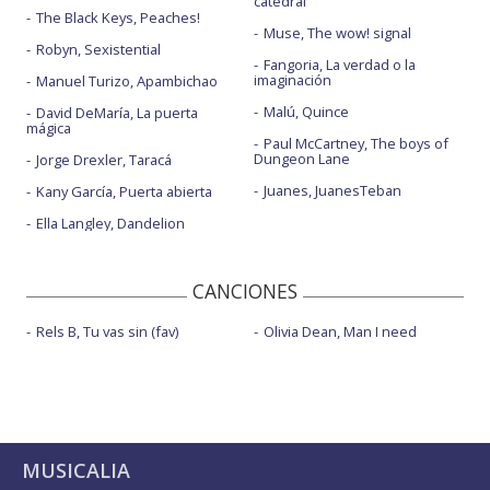
catedral
The Black Keys, Peaches!
Muse, The wow! signal
Robyn, Sexistential
Fangoria, La verdad o la
imaginación
Manuel Turizo, Apambichao
Malú, Quince
David DeMaría, La puerta
mágica
Paul McCartney, The boys of
Dungeon Lane
Jorge Drexler, Taracá
Juanes, JuanesTeban
Kany García, Puerta abierta
Ella Langley, Dandelion
CANCIONES
Rels B, Tu vas sin (fav)
Olivia Dean, Man I need
MUSICALIA