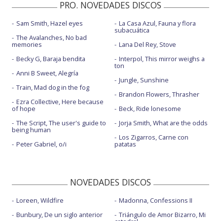
PRO. NOVEDADES DISCOS
Sam Smith, Hazel eyes
La Casa Azul, Fauna y flora
subacuática
The Avalanches, No bad
memories
Lana Del Rey, Stove
Becky G, Baraja bendita
Interpol, This mirror weighs a
ton
Anni B Sweet, Alegría
Jungle, Sunshine
Train, Mad dog in the fog
Brandon Flowers, Thrasher
Ezra Collective, Here because
of hope
Beck, Ride lonesome
The Script, The user's guide to
Jorja Smith, What are the odds
being human
Los Zigarros, Carne con
Peter Gabriel, o/i
patatas
NOVEDADES DISCOS
Loreen, Wildfire
Madonna, Confessions II
Bunbury, De un siglo anterior
Triángulo de Amor Bizarro, Mi