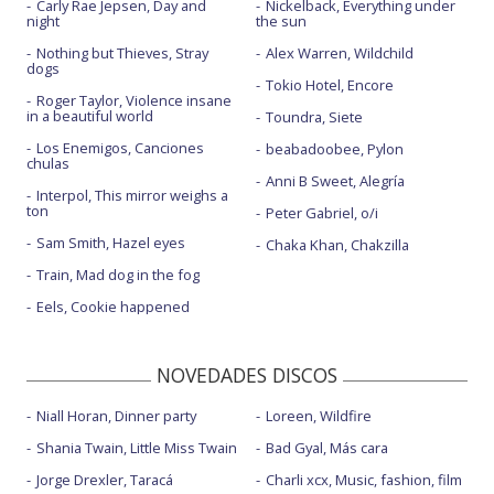
Carly Rae Jepsen, Day and
Nickelback, Everything under
night
the sun
Nothing but Thieves, Stray
Alex Warren, Wildchild
dogs
Tokio Hotel, Encore
Roger Taylor, Violence insane
in a beautiful world
Toundra, Siete
Los Enemigos, Canciones
beabadoobee, Pylon
chulas
Anni B Sweet, Alegría
Interpol, This mirror weighs a
ton
Peter Gabriel, o/i
Sam Smith, Hazel eyes
Chaka Khan, Chakzilla
Train, Mad dog in the fog
Eels, Cookie happened
NOVEDADES DISCOS
Niall Horan, Dinner party
Loreen, Wildfire
Shania Twain, Little Miss Twain
Bad Gyal, Más cara
Jorge Drexler, Taracá
Charli xcx, Music, fashion, film