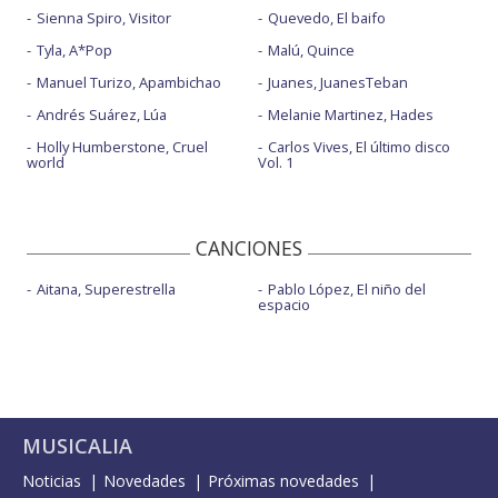
Sienna Spiro, Visitor
Quevedo, El baifo
Tyla, A*Pop
Malú, Quince
Manuel Turizo, Apambichao
Juanes, JuanesTeban
Andrés Suárez, Lúa
Melanie Martinez, Hades
Holly Humberstone, Cruel
Carlos Vives, El último disco
world
Vol. 1
CANCIONES
Aitana, Superestrella
Pablo López, El niño del
espacio
MUSICALIA
Noticias
Novedades
Próximas novedades