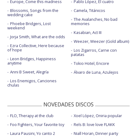
Europe, Come this madness
Pablo López, El cuatro
Blossoms, Songs from the
Camela, Titánicos
wedding cake
The Avalanches, No bad
Phoebe Bridgers, Lost
memories
weekend
Kasabian, Act III
Jorja Smith, What are the odds
Weezer, Weezer (Gold album)
Ezra Collective, Here because
of hope
Los Zigarros, Carne con
patatas
Leon Bridges, Happiness
anytime
Tokio Hotel, Encore
Anni B Sweet, Alegría
Álvaro de Luna, Azulejos
Los Enemigos, Canciones
chulas
NOVEDADES DISCOS
FLO, Therapy at the club
Xoel López, Oniria popular
Foo Fighters, Your favorite toy
Rels B: love love FLAKK
Laura Pausini, Yo canto 2
Niall Horan, Dinner party