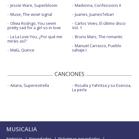
Jessie Ware, Superbloom
Madonna, Confessions II
Muse, The wow! signal
Juanes, JuanesTeban
Olivia Rodrigo, You seem
Carlos Vives, El último disco
pretty sad for a girl so in love
Vol. 1
La La Love You, ¿Por qué me
Bruno Mars, The romantic
miráis así?
Manuel Carrasco, Pueblo
Malú, Quince
salvaje I
CANCIONES
Aitana, Superestrella
Rosalía y Yahritza y su Esencia,
La perla
MUSICALIA
Noticias
Novedades
Próximas novedades