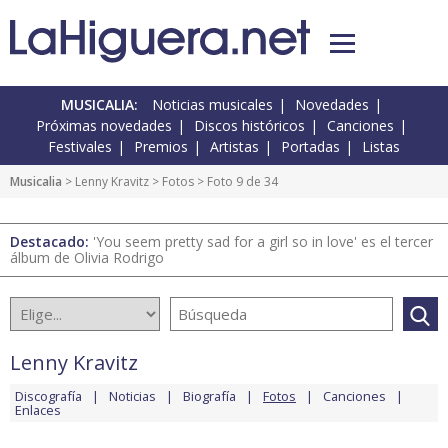
MUSICALIA:
Noticias musicales
Novedades
Próximas novedades
Discos históricos
Canciones
Festivales
Premios
Artistas
Portadas
Listas
Musicalia
>
Lenny Kravitz
>
Fotos
> Foto 9 de 34
Destacado:
'You seem pretty sad for a girl so in love' es el tercer
álbum de Olivia Rodrigo
Lenny Kravitz
Discografía
Noticias
Biografía
Fotos
Canciones
Enlaces