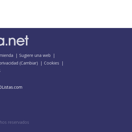
mienda
Sugiere una web
 privacidad
(
Cambiar
)
Cookies
S
0Listas.com
chos reservados