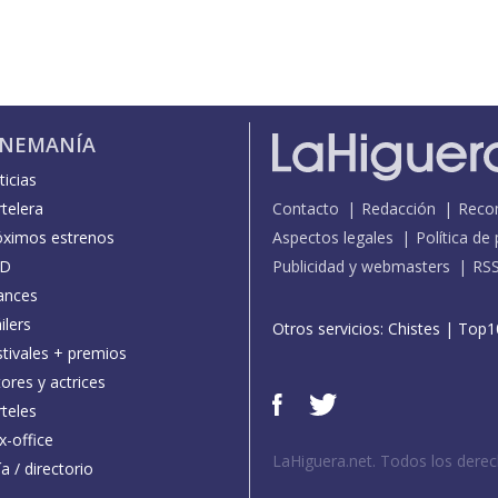
INEMANÍA
icias
telera
Contacto
Redacción
Reco
óximos estrenos
Aspectos legales
Política de
D
Publicidad y webmasters
RS
ances
ilers
Otros servicios:
Chistes
|
Top1
stivales + premios
ores y actrices
teles
x-office
LaHiguera.net. Todos los dere
a / directorio