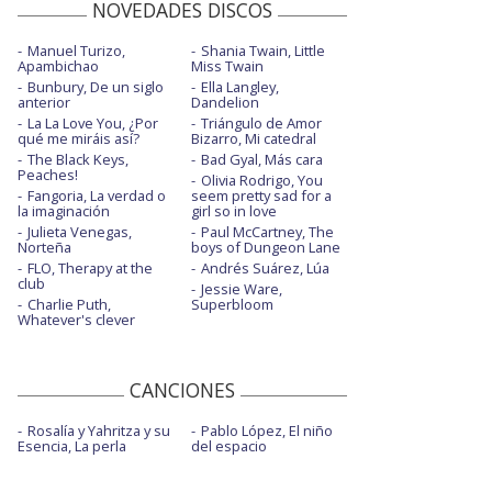
NOVEDADES DISCOS
Manuel Turizo,
Shania Twain, Little
Apambichao
Miss Twain
Bunbury, De un siglo
Ella Langley,
anterior
Dandelion
La La Love You, ¿Por
Triángulo de Amor
qué me miráis así?
Bizarro, Mi catedral
The Black Keys,
Bad Gyal, Más cara
Peaches!
Olivia Rodrigo, You
Fangoria, La verdad o
seem pretty sad for a
la imaginación
girl so in love
Julieta Venegas,
Paul McCartney, The
Norteña
boys of Dungeon Lane
FLO, Therapy at the
Andrés Suárez, Lúa
club
Jessie Ware,
Charlie Puth,
Superbloom
Whatever's clever
CANCIONES
Rosalía y Yahritza y su
Pablo López, El niño
Esencia, La perla
del espacio