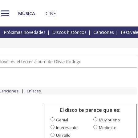
MÚSICA
CINE
Próximas novedades
Discos históricos
Canciones
Festival
 love' es el tercer álbum de Olivia Rodrigo
Canciones
Enlaces
El disco te parece que es:
Genial
Muy bueno
Interesante
Mediocre
Un rollo