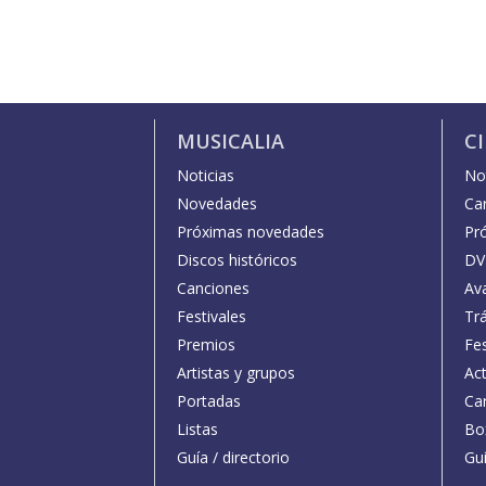
MUSICALIA
C
Noticias
Not
Novedades
Car
Próximas novedades
Pr
Discos históricos
DV
Canciones
Av
Festivales
Trá
Premios
Fe
Artistas y grupos
Act
Portadas
Car
Listas
Bo
Guía / directorio
Guí