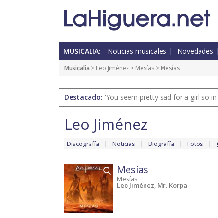
MUSICALIA:
Noticias musicales
Novedades
Musicalia
>
Leo Jiménez
>
Mesías
> Mesías
Destacado:
'You seem pretty sad for a girl so in
Leo Jiménez
Discografía
Noticias
Biografía
Fotos
Mesías
Mesías
Leo Jiménez
,
Mr. Korpa