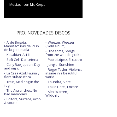
Mesías - con Mr. Korpa
PRO. NOVEDADES DISCOS
Arde Bogotá,
Weezer, Weezer
Manufacturas del club
(Gold album)
de la gente sola
Blossoms, Songs
Kasabian, Act III
from the wedding cake
Soft Cell, Danceteria
Pablo López, El cuatro
Carly Rae Jepsen, Day
Jungle, Sunshine
and night
Roger Taylor, Violence
La Casa Azul, Fauna y
insane in a beautiful
flora subacuática
world
Train, Mad dog in the
Toundra, Siete
fog
Tokio Hotel, Encore
The Avalanches, No
Alex Warren,
bad memories
Wildchild
Editors, Surface, echo
& sound