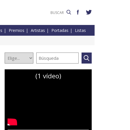
es
Premios
Artistas
Portadas
Listas
(1 vídeo)