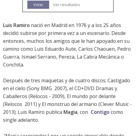
Votar
Ver resultados
Luis Ramiro
nació en Madrid en 1976 y a los 25 años
decidió subirse por primera vez a un escenario. Desde
entonces, muchos los amigos que le han apoyado en su
camino como
Luis Eduardo Aute
,
Carlos Chaouen
,
Pedro
Guerra
,
Ismael Serrano
,
Pereza
,
La Cabra Mecánica
o
Conchita
.
Después de tres maquetas y de cuatro discos;
Castigado
en el cielo
(Sony BMG  2007), el CD+DVD Dramas y
Caballeros (Relocos - 2009),
El mundo por delante
(Relocos  2011) y El monstruo del armario (Clever Music -
2013); Luis Ramiro publica
Magia
, con
Contigo
como
single adelanto.
"Magia sorprenderá por un sonido impecable donde