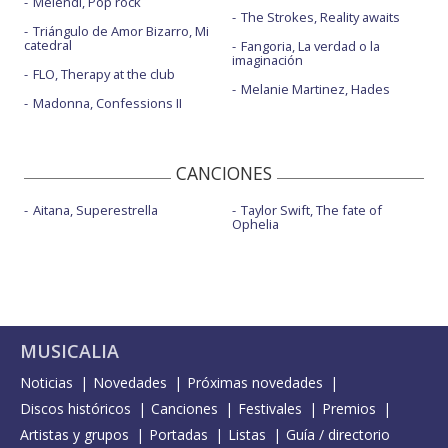
Melendi, Pop rock
The Strokes, Reality awaits
Triángulo de Amor Bizarro, Mi
catedral
Fangoria, La verdad o la
imaginación
FLO, Therapy at the club
Melanie Martinez, Hades
Madonna, Confessions II
CANCIONES
Aitana, Superestrella
Taylor Swift, The fate of
Ophelia
MUSICALIA
Noticias
Novedades
Próximas novedades
Discos históricos
Canciones
Festivales
Premios
Artistas y grupos
Portadas
Listas
Guía / directorio