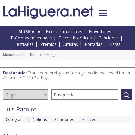
MUSICALIA:
Noticias musicales
Novedades
Próximas novedades
Discos históricos
Canciones
Festivales
Premios
Artistas
Portadas
Listas
Musicalia
>
Luis Ramiro
> Magia
Destacado:
'You seem pretty sad for a girl so in love' es el tercer
álbum de Olivia Rodrigo
Luis Ramiro
Discografía
Noticias
Canciones
Enlaces