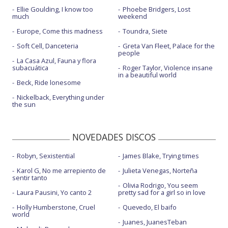
Ellie Goulding, I know too
Phoebe Bridgers, Lost
much
weekend
Europe, Come this madness
Toundra, Siete
Soft Cell, Danceteria
Greta Van Fleet, Palace for the
people
La Casa Azul, Fauna y flora
subacuática
Roger Taylor, Violence insane
in a beautiful world
Beck, Ride lonesome
Nickelback, Everything under
the sun
NOVEDADES DISCOS
Robyn, Sexistential
James Blake, Trying times
Karol G, No me arrepiento de
Julieta Venegas, Norteña
sentir tanto
Olivia Rodrigo, You seem
Laura Pausini, Yo canto 2
pretty sad for a girl so in love
Holly Humberstone, Cruel
Quevedo, El baifo
world
Juanes, JuanesTeban