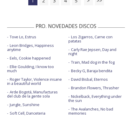
1
2
3
4
5
>
>>
PRO. NOVEDADES DISCOS
Tove Lo, Estrus
Los Zigarros, Carne con
patatas
Leon Bridges, Happiness
anytime
Carly Rae Jepsen, Day and
night
Eels, Cookie happened
Train, Mad dog in the fog
Ellie Goulding, I know too
much
Becky G, Baraja bendita
Roger Taylor, Violence insane
David Bisbal, Eternos
in a beautiful world
Brandon Flowers, Thrasher
Arde Bogotá, Manufacturas
del club de la gente sola
Nickelback, Everything under
the sun
Jungle, Sunshine
The Avalanches, No bad
Soft Cell, Danceteria
memories