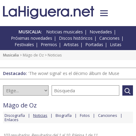
MUSICALIA:
Noticias musicales
Novedades
Próximas novedades
Discos históricos
Canciones
Festivales
Premios
Artistas
Portadas
Listas
Musicalia
>
Mägo de Oz
> Noticias
Destacado:
'The wow! signal' es el décimo álbum de Muse
Mägo de Oz
Discografía
Noticias
Biografía
Fotos
Canciones
Enlaces
103 resultados. Resultados del 1 al 10. Página 1 de 11