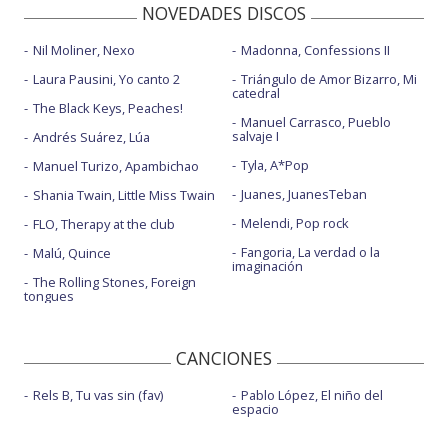
NOVEDADES DISCOS
Nil Moliner, Nexo
Madonna, Confessions II
Laura Pausini, Yo canto 2
Triángulo de Amor Bizarro, Mi
catedral
The Black Keys, Peaches!
Manuel Carrasco, Pueblo
salvaje I
Andrés Suárez, Lúa
Tyla, A*Pop
Manuel Turizo, Apambichao
Juanes, JuanesTeban
Shania Twain, Little Miss Twain
Melendi, Pop rock
FLO, Therapy at the club
Fangoria, La verdad o la
Malú, Quince
imaginación
The Rolling Stones, Foreign
tongues
CANCIONES
Rels B, Tu vas sin (fav)
Pablo López, El niño del
espacio