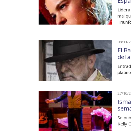
Espa
Lidera
mal qu
Triunf
08/11/
El B
del 
Entrad
platin
27/10/
Isma
sem
Se pub
Kelly 