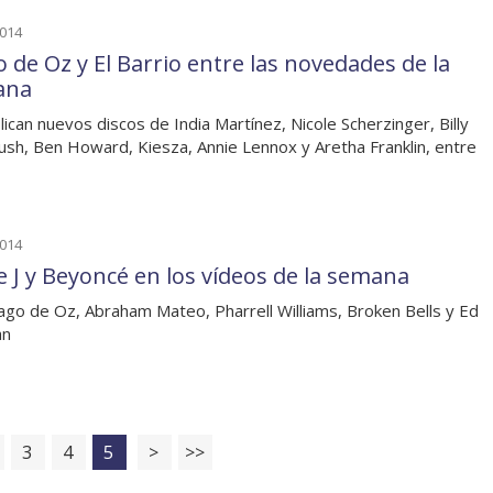
2014
 de Oz y El Barrio entre las novedades de la
ana
lican nuevos discos de India Martínez, Nicole Scherzinger, Billy
Bush, Ben Howard, Kiesza, Annie Lennox y Aretha Franklin, entre
2014
ie J y Beyoncé en los vídeos de la semana
go de Oz, Abraham Mateo, Pharrell Williams, Broken Bells y Ed
an
3
4
5
>
>>