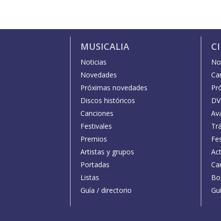
MUSICALIA
C
Noticias
Not
Novedades
Car
Próximas novedades
Pr
Discos históricos
DV
Canciones
Av
Festivales
Trá
Premios
Fe
Artistas y grupos
Act
Portadas
Car
Listas
Bo
Guía / directorio
Guí