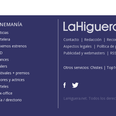
INEMANÍA
icias
telera
Contacto
Redacción
Reco
óximos estrenos
Aspectos legales
Política de
D
Publicidad y webmasters
RS
ances
ilers
Otros servicios:
Chistes
|
Top1
stivales + premios
ores y actrices
teles
x-office
LaHiguera.net. Todos los dere
a / directorio