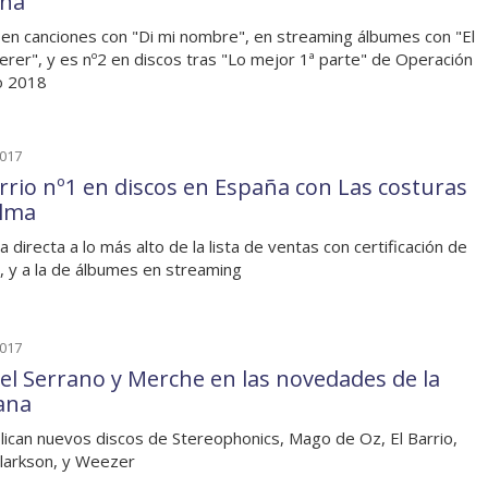
ña
 en canciones con "Di mi nombre", en streaming álbumes con "El
erer", y es nº2 en discos tras "Lo mejor 1ª parte" de Operación
o 2018
2017
arrio nº1 en discos en España con Las costuras
alma
a directa a lo más alto de la lista de ventas con certificación de
o, y a la de álbumes en streaming
2017
el Serrano y Merche en las novedades de la
ana
lican nuevos discos de Stereophonics, Mago de Oz, El Barrio,
Clarkson, y Weezer