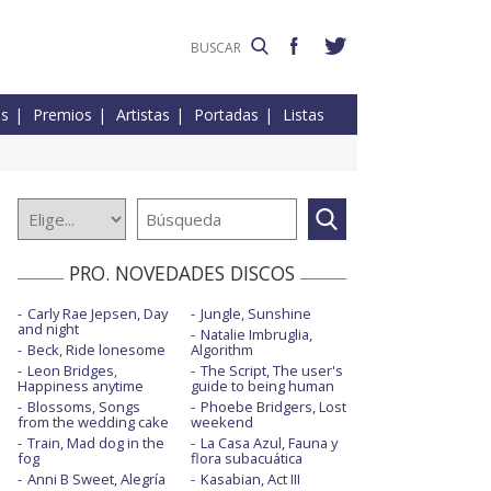
es
Premios
Artistas
Portadas
Listas
PRO. NOVEDADES DISCOS
Carly Rae Jepsen, Day
Jungle, Sunshine
and night
Natalie Imbruglia,
Beck, Ride lonesome
Algorithm
Leon Bridges,
The Script, The user's
Happiness anytime
guide to being human
Blossoms, Songs
Phoebe Bridgers, Lost
from the wedding cake
weekend
Train, Mad dog in the
La Casa Azul, Fauna y
fog
flora subacuática
Anni B Sweet, Alegría
Kasabian, Act III