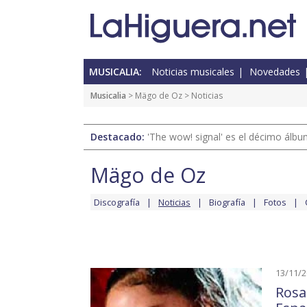
MUSICALIA:
Noticias musicales
Novedades
Musicalia
>
Mägo de Oz
> Noticias
Destacado:
'The wow! signal' es el décimo álb
Mägo de Oz
Discografía
Noticias
Biografía
Fotos
13/11/
Rosa