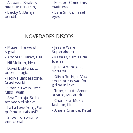
Alabama Shakes, I
Europe, Come this
must be dreaming
madness
Becky G, Baraja
Sam Smith, Hazel
bendita
eyes
NOVEDADES DISCOS
Muse, The wow!
Jessie Ware,
signal
Superbloom
Andrés Suárez, Lúa
Kase.O, Camisa de
fuerza
Nil Moliner, Nexo
Julieta Venegas,
David DeMaría, La
Norteña
puerta mágica
Olivia Rodrigo, You
Holly Humberstone,
seem pretty sad for a
Cruel world
girl so in love
Shania Twain, Little
Triángulo de Amor
Miss Twain
Bizarro, Mi catedral
Ana Torroja, Se ha
Charli xcx, Music,
acabado el show
fashion, film
La La Love You, ¿Por
Ariana Grande, Petal
qué me miráis así?
Siloé, Terrorismo
emocional