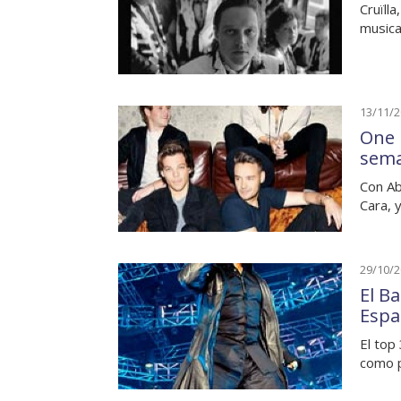
Cruïll
music
13/11/
One 
sem
Con Ab
Cara, 
29/10/
El Ba
Espa
El top
como 