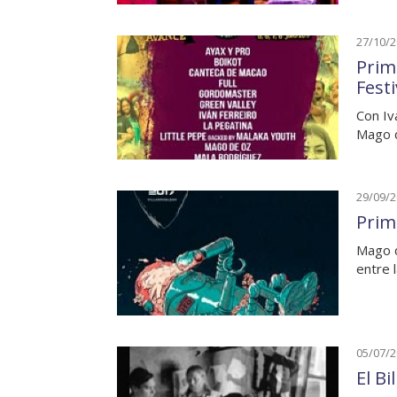
27/10/
Prim
Festi
Con Iv
Mago d
29/09/
Prim
Mago d
entre 
05/07/
El Bi