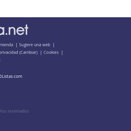
mienda
Sugiere una web
 privacidad
(
Cambiar
)
Cookies
S
0Listas.com
chos reservados