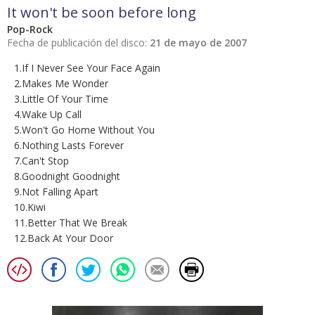
It won't be soon before long
Pop-Rock
Fecha de publicación del disco:
21 de mayo de 2007
1.If I Never See Your Face Again
2.Makes Me Wonder
3.Little Of Your Time
4.Wake Up Call
5.Won't Go Home Without You
6.Nothing Lasts Forever
7.Can't Stop
8.Goodnight Goodnight
9.Not Falling Apart
10.Kiwi
11.Better That We Break
12.Back At Your Door