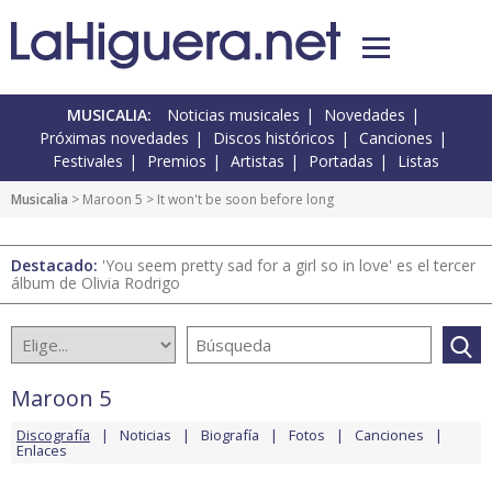
MUSICALIA:
Noticias musicales
Novedades
Próximas novedades
Discos históricos
Canciones
Festivales
Premios
Artistas
Portadas
Listas
Musicalia
>
Maroon 5
> It won't be soon before long
Destacado:
'You seem pretty sad for a girl so in love' es el tercer
álbum de Olivia Rodrigo
Maroon 5
Discografía
Noticias
Biografía
Fotos
Canciones
Enlaces