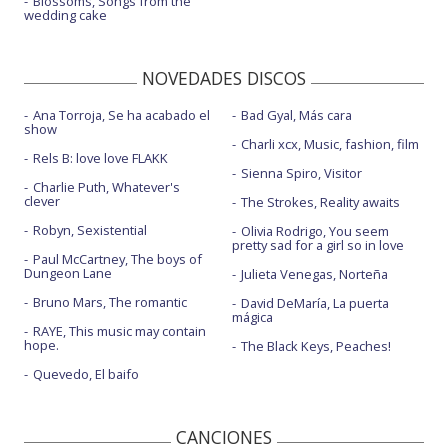
Blossoms, Songs from the
wedding cake
NOVEDADES DISCOS
Ana Torroja, Se ha acabado el
Bad Gyal, Más cara
show
Charli xcx, Music, fashion, film
Rels B: love love FLAKK
Sienna Spiro, Visitor
Charlie Puth, Whatever's
clever
The Strokes, Reality awaits
Robyn, Sexistential
Olivia Rodrigo, You seem
pretty sad for a girl so in love
Paul McCartney, The boys of
Dungeon Lane
Julieta Venegas, Norteña
Bruno Mars, The romantic
David DeMaría, La puerta
mágica
RAYE, This music may contain
hope.
The Black Keys, Peaches!
Quevedo, El baifo
CANCIONES