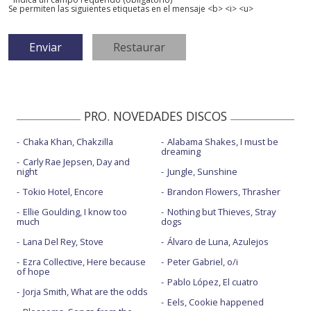
Se permiten las siguientes etiquetas en el mensaje <b> <i> <u>
PRO. NOVEDADES DISCOS
Chaka Khan, Chakzilla
Alabama Shakes, I must be
dreaming
Carly Rae Jepsen, Day and
night
Jungle, Sunshine
Tokio Hotel, Encore
Brandon Flowers, Thrasher
Ellie Goulding, I know too
Nothing but Thieves, Stray
much
dogs
Lana Del Rey, Stove
Álvaro de Luna, Azulejos
Ezra Collective, Here because
Peter Gabriel, o/i
of hope
Pablo López, El cuatro
Jorja Smith, What are the odds
Eels, Cookie happened