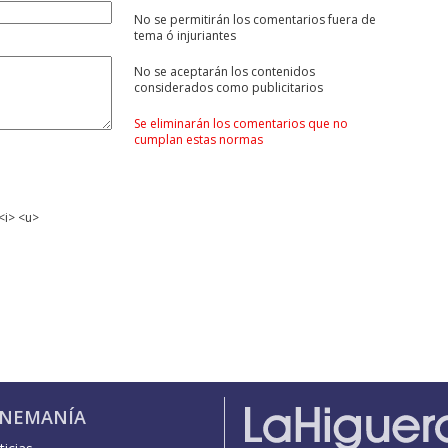
No se permitirán los comentarios fuera de
tema ó injuriantes
No se aceptarán los contenidos
considerados como publicitarios
Se eliminarán los comentarios que no
cumplan estas normas
<i> <u>
INEMANÍA