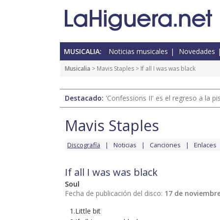
MUSICALIA:
Noticias musicales
Novedades
Musicalia
>
Mavis Staples
> If all I was was black
Destacado:
'Confessions II' es el regreso a la 
Mavis Staples
Discografía
Noticias
Canciones
Enlaces
If all I was was black
Soul
Fecha de publicación del disco:
17 de noviembre
1.Little bit