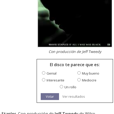
Con producción de Jeff Tweedy
El disco te parece que es:
Genial
Muy bueno
Interesante
Mediocre
Un rollo
Votar
Ver resultados
 Staples
. Con producción de
Jeff Tweedy
de Wilco.