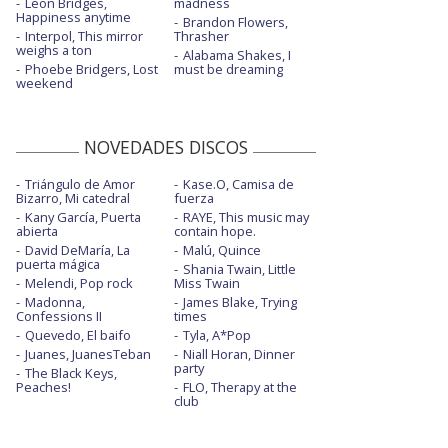
Leon Bridges,
madness
Happiness anytime
Brandon Flowers,
Interpol, This mirror
Thrasher
weighs a ton
Alabama Shakes, I
Phoebe Bridgers, Lost
must be dreaming
weekend
NOVEDADES DISCOS
Triángulo de Amor
Kase.O, Camisa de
Bizarro, Mi catedral
fuerza
Kany García, Puerta
RAYE, This music may
abierta
contain hope.
David DeMaría, La
Malú, Quince
puerta mágica
Shania Twain, Little
Melendi, Pop rock
Miss Twain
Madonna,
James Blake, Trying
Confessions II
times
Quevedo, El baifo
Tyla, A*Pop
Juanes, JuanesTeban
Niall Horan, Dinner
party
The Black Keys,
Peaches!
FLO, Therapy at the
club