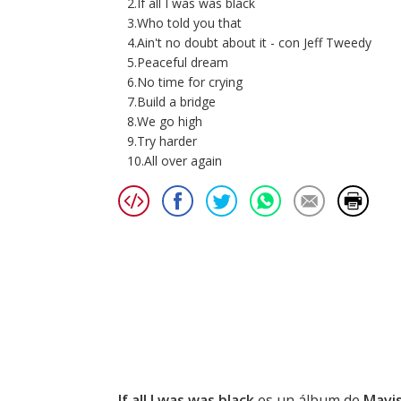
2.If all I was was black
3.Who told you that
4.Ain't no doubt about it - con Jeff Tweedy
5.Peaceful dream
6.No time for crying
7.Build a bridge
8.We go high
9.Try harder
10.All over again
If all I was was black
es un álbum de
Mavis