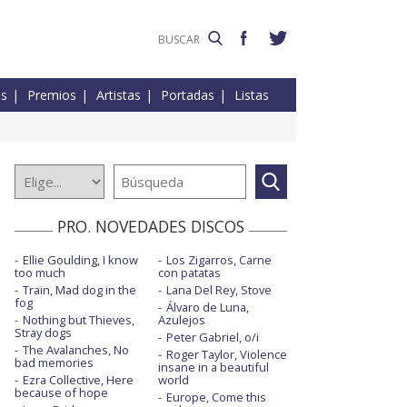
es
Premios
Artistas
Portadas
Listas
PRO. NOVEDADES DISCOS
Ellie Goulding, I know
Los Zigarros, Carne
too much
con patatas
Train, Mad dog in the
Lana Del Rey, Stove
fog
Álvaro de Luna,
Nothing but Thieves,
Azulejos
Stray dogs
Peter Gabriel, o/i
The Avalanches, No
Roger Taylor, Violence
bad memories
insane in a beautiful
Ezra Collective, Here
world
because of hope
Europe, Come this