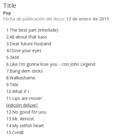
Title
Pop
Fecha de publicación del disco:
13 de enero de 2015
1.The best part (Interlude)
2.All about that bass
3.Dear future husband
4.Close your eyes
5.3AM
6.Like I'm gonna lose you - con John Legend
7.Bang dem sticks
8.Walkashame
9.Title
10.What if I
11.Lips are movin'
[
edición deluxe
]
12.No good for uou
13.Mr. Almost
14.My selfish heart
15.Credit