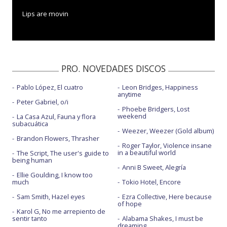
Lips are movin
PRO. NOVEDADES DISCOS
Pablo López, El cuatro
Leon Bridges, Happiness
anytime
Peter Gabriel, o/i
Phoebe Bridgers, Lost
weekend
La Casa Azul, Fauna y flora
subacuática
Weezer, Weezer (Gold album)
Brandon Flowers, Thrasher
Roger Taylor, Violence insane
in a beautiful world
The Script, The user's guide to
being human
Anni B Sweet, Alegría
Ellie Goulding, I know too
much
Tokio Hotel, Encore
Sam Smith, Hazel eyes
Ezra Collective, Here because
of hope
Karol G, No me arrepiento de
sentir tanto
Alabama Shakes, I must be
dreaming