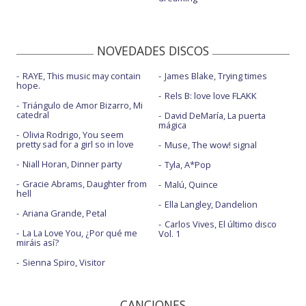
NOVEDADES DISCOS
RAYE, This music may contain
James Blake, Trying times
hope.
Rels B: love love FLAKK
Triángulo de Amor Bizarro, Mi
catedral
David DeMaría, La puerta
mágica
Olivia Rodrigo, You seem
pretty sad for a girl so in love
Muse, The wow! signal
Niall Horan, Dinner party
Tyla, A*Pop
Gracie Abrams, Daughter from
Malú, Quince
hell
Ella Langley, Dandelion
Ariana Grande, Petal
Carlos Vives, El último disco
La La Love You, ¿Por qué me
Vol. 1
miráis así?
Sienna Spiro, Visitor
CANCIONES