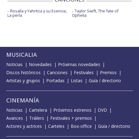
Rosalía y Yahritza y su Esencia,
Taylor Swift, The fate of
La perla
Ophelia
MUSICALIA
Noticias
Novedades
Próximas novedades
Discos históricos
Canciones
Festivales
Premios
Artistas y grupos
Portadas
Listas
Guía / directorio
CINEMANÍA
Noticias
Cartelera
Próximos estrenos
DVD
Avances
Tráilers
Festivales + premios
Actores y actrices
Carteles
Box-office
Guía / directorio