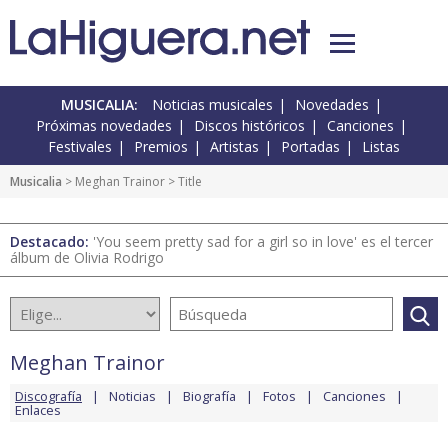
MUSICALIA:
Noticias musicales
Novedades
Próximas novedades
Discos históricos
Canciones
Festivales
Premios
Artistas
Portadas
Listas
Musicalia
>
Meghan Trainor
> Title
Destacado:
'You seem pretty sad for a girl so in love' es el tercer
álbum de Olivia Rodrigo
Meghan Trainor
Discografía
Noticias
Biografía
Fotos
Canciones
Enlaces