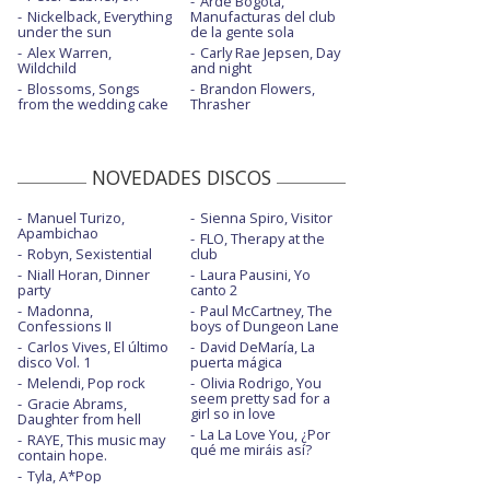
Arde Bogotá,
Nickelback, Everything
Manufacturas del club
under the sun
de la gente sola
Alex Warren,
Carly Rae Jepsen, Day
Wildchild
and night
Blossoms, Songs
Brandon Flowers,
from the wedding cake
Thrasher
NOVEDADES DISCOS
Manuel Turizo,
Sienna Spiro, Visitor
Apambichao
FLO, Therapy at the
Robyn, Sexistential
club
Niall Horan, Dinner
Laura Pausini, Yo
party
canto 2
Madonna,
Paul McCartney, The
Confessions II
boys of Dungeon Lane
Carlos Vives, El último
David DeMaría, La
disco Vol. 1
puerta mágica
Melendi, Pop rock
Olivia Rodrigo, You
seem pretty sad for a
Gracie Abrams,
girl so in love
Daughter from hell
La La Love You, ¿Por
RAYE, This music may
qué me miráis así?
contain hope.
Tyla, A*Pop