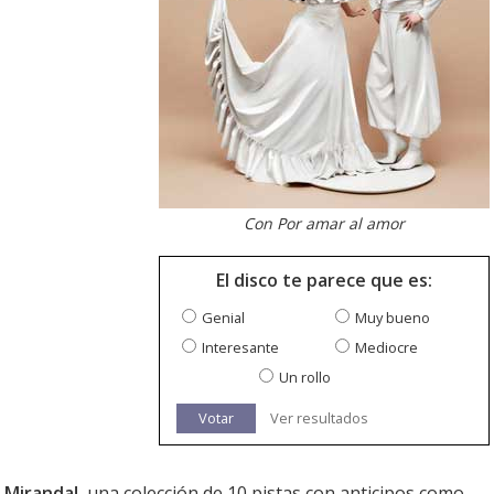
Con Por amar al amor
El disco te parece que es:
Genial
Muy bueno
Interesante
Mediocre
Un rollo
Votar
Ver resultados
e
Miranda!
, una colección de 10 pistas con anticipos como