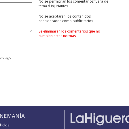
No se permitirán los comentarios fuera de
tema ó injuriantes
No se aceptarán los contenidos
considerados como publicitarios
Se eliminarán los comentarios que no
cumplan estas normas
<i> <u>
INEMANÍA
icias