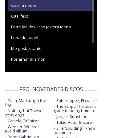
Caía la noche
Casi feliz
Entre las dos - con Javiera Mena
Luna de papel
Me gustas tanto
Por amar al amor
Por amar al amor - con Los Tabaleros
Un tiempo
PRO. NOVEDADES DISCOS
Train, Mad dog in the
Pablo López, El cuatro
fog
The Script, The user's
Nothing but Thieves,
guide to being human
Stray dogs
Jungle, Sunshine
Camela, Titánicos
Tokio Hotel, Encore
Weezer, Weezer
Ellie Goulding, I know
(Gold album)
too much
Peter Gabriel, o/i