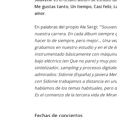
Me gustas tanto
,
Un tiempo
,
Casi feliz
,
L
amor
.
En palabras del propio Ale Sergi:
"'Souveni
nuestra carrera. En cada álbum siempre q
hacer lo de siempre, pero mejor… Una ve
grabamos en nuestro estudio y en el de é
instrumentado básicamente con máquinas y
bajo eléctrico (en Que no pare) y muy poca 
sintetizador, sampling y procesos digital
admirados: Sidonie (España) y Javiera Men
con Sidonie trabajamos a distancia en una
hablamos de los temas habituales, pero d
Es el comienzo de la tercera vida de Miran
Fechas de conciertos