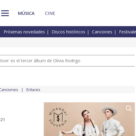
MÚSICA
CINE
Próximas novedades
Discos históricos
Canciones
Festival
 love' es el tercer álbum de Olivia Rodrigo
Canciones
Enlaces
021