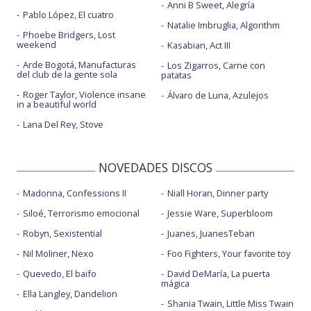
Anni B Sweet, Alegría
Pablo López, El cuatro
Natalie Imbruglia, Algorithm
Phoebe Bridgers, Lost
weekend
Kasabian, Act III
Arde Bogotá, Manufacturas
Los Zigarros, Carne con
del club de la gente sola
patatas
Roger Taylor, Violence insane
Álvaro de Luna, Azulejos
in a beautiful world
Lana Del Rey, Stove
NOVEDADES DISCOS
Madonna, Confessions II
Niall Horan, Dinner party
Siloé, Terrorismo emocional
Jessie Ware, Superbloom
Robyn, Sexistential
Juanes, JuanesTeban
Nil Moliner, Nexo
Foo Fighters, Your favorite toy
Quevedo, El baifo
David DeMaría, La puerta
mágica
Ella Langley, Dandelion
Shania Twain, Little Miss Twain