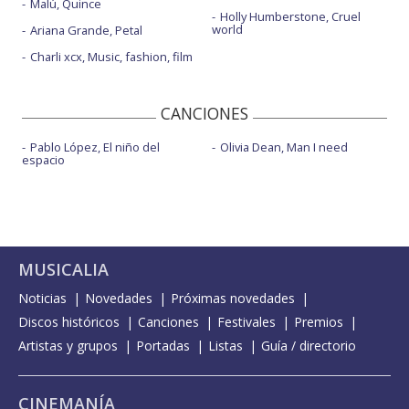
Malú, Quince
Holly Humberstone, Cruel
world
Ariana Grande, Petal
Charli xcx, Music, fashion, film
CANCIONES
Pablo López, El niño del
Olivia Dean, Man I need
espacio
MUSICALIA
Noticias
Novedades
Próximas novedades
Discos históricos
Canciones
Festivales
Premios
Artistas y grupos
Portadas
Listas
Guía / directorio
CINEMANÍA