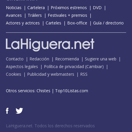
Noticias
Cartelera
Próximos estrenos
DVD
Avances
Tráilers
Festivales + premios
Actores y actrices
Carteles
Box-office
Guía / directorio
Contacto
Redacción
Recomienda
Sugiere una web
Aspectos legales
Política de privacidad
(
Cambiar
)
Cookies
Publicidad y webmasters
RSS
Otros servicios:
Chistes
|
Top10Listas.com
LaHiguera.net. Todos los derechos reservados