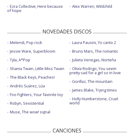
Ezra Collective, Here because
Alex Warren, Wildchild
of hope
NOVEDADES DISCOS
Melendi, Pop rock
Laura Pausini, Yo canto 2
Jessie Ware, Superbloom
Bruno Mars, The romantic
Tyla, A*Pop
Julieta Venegas, Norteña
Shania Twain, Little Miss Twain
Olivia Rodrigo, You seem
pretty sad for a girl so in love
The Black Keys, Peaches!
Gorillaz, The mountain
Andrés Suárez, Lúa
James Blake, Trying times
Foo Fighters, Your favorite toy
Holly Humberstone, Cruel
world
Robyn, Sexistential
Muse, The wow! signal
CANCIONES