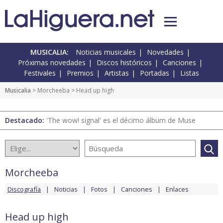
MUSICALIA:
Noticias musicales
Novedades
Próximas novedades
Discos históricos
Canciones
Festivales
Premios
Artistas
Portadas
Listas
Musicalia
>
Morcheeba
> Head up high
Destacado:
'The wow! signal' es el décimo álbum de Muse
Morcheeba
Discografía
Noticias
Fotos
Canciones
Enlaces
Head up high