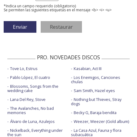
*Indica un campo requerido (obligatorio)
Se permiten las siguientes etiquetas en el mensaje <b> <i> <u>
PRO. NOVEDADES DISCOS
Tove Lo, Estrus
Kasabian, Act III
Pablo López, El cuatro
Los Enemigos, Canciones
chulas
Blossoms, Songs from the
wedding cake
Sam Smith, Hazel eyes
Lana Del Rey, Stove
Nothing but Thieves, Stray
dogs
The Avalanches, No bad
memories
Becky G, Baraja bendita
Álvaro de Luna, Azulejos
Weezer, Weezer (Gold album)
Nickelback, Everything under
La Casa Azul, Fauna y flora
the sun
subacuática