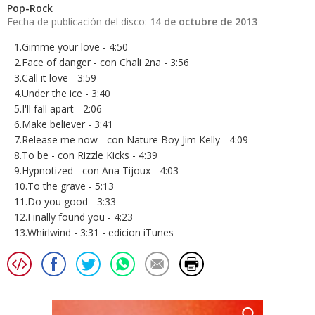
Pop-Rock
Fecha de publicación del disco:
14 de octubre de 2013
1.Gimme your love - 4:50
2.Face of danger - con Chali 2na - 3:56
3.Call it love - 3:59
4.Under the ice - 3:40
5.I'll fall apart - 2:06
6.Make believer - 3:41
7.Release me now - con Nature Boy Jim Kelly - 4:09
8.To be - con Rizzle Kicks - 4:39
9.Hypnotized - con Ana Tijoux - 4:03
10.To the grave - 5:13
11.Do you good - 3:33
12.Finally found you - 4:23
13.Whirlwind - 3:31 - edicion iTunes