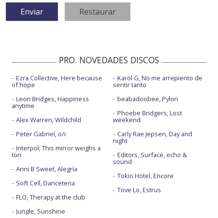
PRO. NOVEDADES DISCOS
Ezra Collective, Here because
Karol G, No me arrepiento de
of hope
sentir tanto
Leon Bridges, Happiness
beabadoobee, Pylon
anytime
Phoebe Bridgers, Lost
Alex Warren, Wildchild
weekend
Peter Gabriel, o/i
Carly Rae Jepsen, Day and
night
Interpol, This mirror weighs a
ton
Editors, Surface, echo &
sound
Anni B Sweet, Alegría
Tokio Hotel, Encore
Soft Cell, Danceteria
Tove Lo, Estrus
FLO, Therapy at the club
Jungle, Sunshine