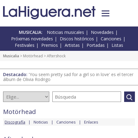
MUSICALIA:
Noticias musicales
Novedades
Próximas novedades
Discos históricos
Canciones
Festivales
Premios
Artistas
Portadas
Listas
Musicalia
>
Motörhead
> Aftershock
Destacado:
'You seem pretty sad for a girl so in love' es el tercer
álbum de Olivia Rodrigo
Motörhead
Discografía
Noticias
Canciones
Enlaces