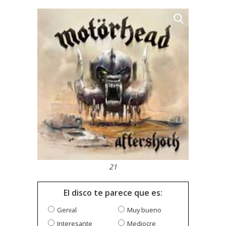
21
El disco te parece que es:
Genial
Muy bueno
Interesante
Mediocre