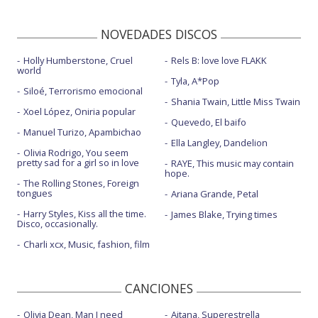
NOVEDADES DISCOS
Holly Humberstone, Cruel
Rels B: love love FLAKK
world
Tyla, A*Pop
Siloé, Terrorismo emocional
Shania Twain, Little Miss Twain
Xoel López, Oniria popular
Quevedo, El baifo
Manuel Turizo, Apambichao
Ella Langley, Dandelion
Olivia Rodrigo, You seem
pretty sad for a girl so in love
RAYE, This music may contain
hope.
The Rolling Stones, Foreign
tongues
Ariana Grande, Petal
Harry Styles, Kiss all the time.
James Blake, Trying times
Disco, occasionally.
Charli xcx, Music, fashion, film
CANCIONES
Olivia Dean, Man I need
Aitana, Superestrella