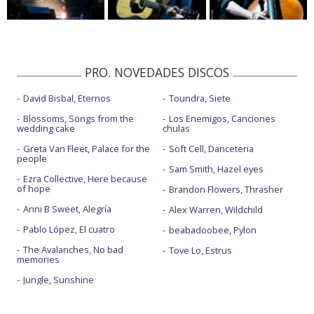
PRO. NOVEDADES DISCOS
David Bisbal, Eternos
Toundra, Siete
Blossoms, Songs from the
Los Enemigos, Canciones
wedding cake
chulas
Greta Van Fleet, Palace for the
Soft Cell, Danceteria
people
Sam Smith, Hazel eyes
Ezra Collective, Here because
of hope
Brandon Flowers, Thrasher
Anni B Sweet, Alegría
Alex Warren, Wildchild
Pablo López, El cuatro
beabadoobee, Pylon
The Avalanches, No bad
Tove Lo, Estrus
memories
Jungle, Sunshine