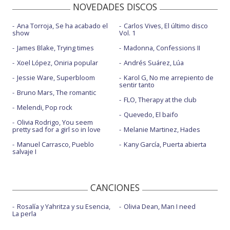
NOVEDADES DISCOS
Ana Torroja, Se ha acabado el
Carlos Vives, El último disco
show
Vol. 1
James Blake, Trying times
Madonna, Confessions II
Xoel López, Oniria popular
Andrés Suárez, Lúa
Jessie Ware, Superbloom
Karol G, No me arrepiento de
sentir tanto
Bruno Mars, The romantic
FLO, Therapy at the club
Melendi, Pop rock
Quevedo, El baifo
Olivia Rodrigo, You seem
pretty sad for a girl so in love
Melanie Martinez, Hades
Manuel Carrasco, Pueblo
Kany García, Puerta abierta
salvaje I
CANCIONES
Rosalía y Yahritza y su Esencia,
Olivia Dean, Man I need
La perla