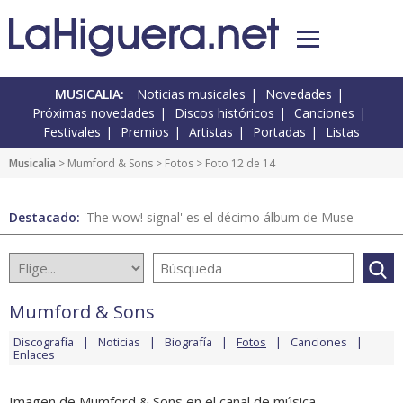
MUSICALIA:
Noticias musicales
Novedades
Próximas novedades
Discos históricos
Canciones
Festivales
Premios
Artistas
Portadas
Listas
Musicalia
>
Mumford & Sons
>
Fotos
> Foto 12 de 14
Destacado:
'The wow! signal' es el décimo álbum de Muse
Mumford & Sons
Discografía
Noticias
Biografía
Fotos
Canciones
Enlaces
Imagen de Mumford & Sons en el canal de música.