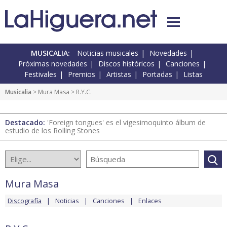
MUSICALIA:
Noticias musicales
Novedades
Próximas novedades
Discos históricos
Canciones
Festivales
Premios
Artistas
Portadas
Listas
Musicalia
>
Mura Masa
> R.Y.C.
Destacado:
'Foreign tongues' es el vigesimoquinto álbum de
estudio de los Rolling Stones
Mura Masa
Discografía
Noticias
Canciones
Enlaces