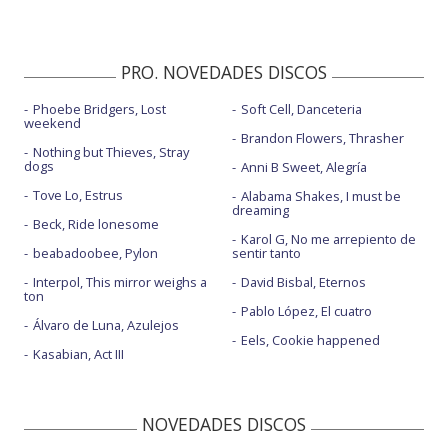
PRO. NOVEDADES DISCOS
Phoebe Bridgers, Lost
Soft Cell, Danceteria
weekend
Brandon Flowers, Thrasher
Nothing but Thieves, Stray
dogs
Anni B Sweet, Alegría
Tove Lo, Estrus
Alabama Shakes, I must be
dreaming
Beck, Ride lonesome
Karol G, No me arrepiento de
beabadoobee, Pylon
sentir tanto
Interpol, This mirror weighs a
David Bisbal, Eternos
ton
Pablo López, El cuatro
Álvaro de Luna, Azulejos
Eels, Cookie happened
Kasabian, Act III
NOVEDADES DISCOS