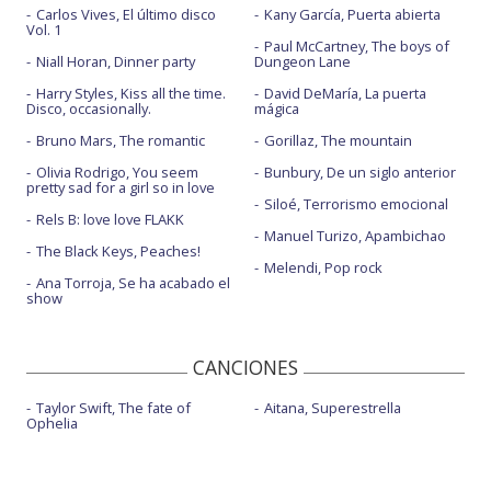
Carlos Vives, El último disco
Kany García, Puerta abierta
Vol. 1
Paul McCartney, The boys of
Niall Horan, Dinner party
Dungeon Lane
Harry Styles, Kiss all the time.
David DeMaría, La puerta
Disco, occasionally.
mágica
Bruno Mars, The romantic
Gorillaz, The mountain
Olivia Rodrigo, You seem
Bunbury, De un siglo anterior
pretty sad for a girl so in love
Siloé, Terrorismo emocional
Rels B: love love FLAKK
Manuel Turizo, Apambichao
The Black Keys, Peaches!
Melendi, Pop rock
Ana Torroja, Se ha acabado el
show
CANCIONES
Taylor Swift, The fate of
Aitana, Superestrella
Ophelia