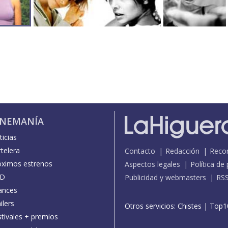
INEMANÍA
icias
telera
Contacto
Redacción
Reco
óximos estrenos
Aspectos legales
Política de
D
Publicidad y webmasters
RS
ances
ilers
Otros servicios:
Chistes
|
Top1
stivales + premios