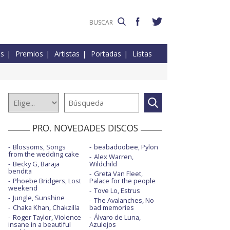
es
Premios
Artistas
Portadas
Listas
PRO. NOVEDADES DISCOS
Blossoms, Songs
beabadoobee, Pylon
from the wedding cake
Alex Warren,
Becky G, Baraja
Wildchild
bendita
Greta Van Fleet,
Phoebe Bridgers, Lost
Palace for the people
weekend
Tove Lo, Estrus
Jungle, Sunshine
The Avalanches, No
Chaka Khan, Chakzilla
bad memories
Roger Taylor, Violence
Álvaro de Luna,
insane in a beautiful
Azulejos