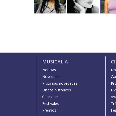
MUSICALIA
C
Noticias
Not
Novedades
Car
Próximas novedades
Pr
Discos históricos
DV
Canciones
Av
Festivales
Trá
Premios
Fe