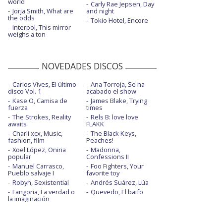
world
Carly Rae Jepsen, Day
Jorja Smith, What are
and night
the odds
Tokio Hotel, Encore
Interpol, This mirror
weighs a ton
NOVEDADES DISCOS
Carlos Vives, El último
Ana Torroja, Se ha
disco Vol. 1
acabado el show
Kase.O, Camisa de
James Blake, Trying
fuerza
times
The Strokes, Reality
Rels B: love love
awaits
FLAKK
Charli xcx, Music,
The Black Keys,
fashion, film
Peaches!
Xoel López, Oniria
Madonna,
popular
Confessions II
Manuel Carrasco,
Foo Fighters, Your
Pueblo salvaje I
favorite toy
Robyn, Sexistential
Andrés Suárez, Lúa
Fangoria, La verdad o
Quevedo, El baifo
la imaginación