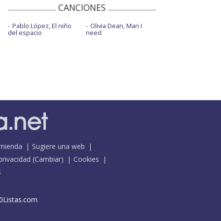
CANCIONES
Pablo López, El niño
Olivia Dean, Man I
del espacio
need
mienda
Sugiere una web
 privacidad
(
Cambiar
)
Cookies
S
0Listas.com