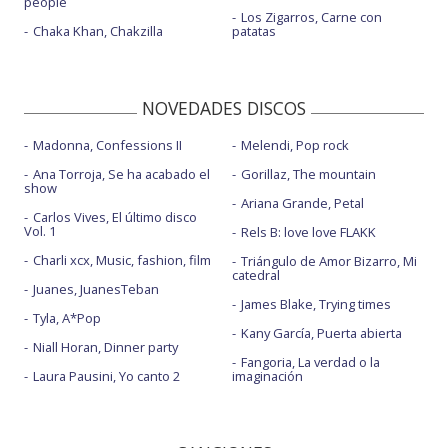
people
Los Zigarros, Carne con
Chaka Khan, Chakzilla
patatas
NOVEDADES DISCOS
Madonna, Confessions II
Melendi, Pop rock
Ana Torroja, Se ha acabado el
Gorillaz, The mountain
show
Ariana Grande, Petal
Carlos Vives, El último disco
Vol. 1
Rels B: love love FLAKK
Charli xcx, Music, fashion, film
Triángulo de Amor Bizarro, Mi
catedral
Juanes, JuanesTeban
James Blake, Trying times
Tyla, A*Pop
Kany García, Puerta abierta
Niall Horan, Dinner party
Fangoria, La verdad o la
Laura Pausini, Yo canto 2
imaginación