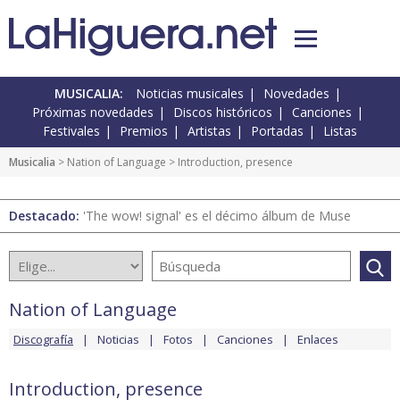
MUSICALIA:
Noticias musicales
Novedades
Próximas novedades
Discos históricos
Canciones
Festivales
Premios
Artistas
Portadas
Listas
Musicalia
>
Nation of Language
> Introduction, presence
Destacado:
'The wow! signal' es el décimo álbum de Muse
Nation of Language
Discografía
Noticias
Fotos
Canciones
Enlaces
Introduction, presence