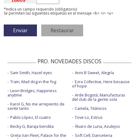
*Indica un campo requerido (obligatorio)
Se permiten las siguientes etiquetas en el mensaje <b> <i> <u>
PRO. NOVEDADES DISCOS
Sam Smith, Hazel eyes
Anni B Sweet, Alegría
Train, Mad dog in the fog
Ezra Collective, Here because
of hope
Leon Bridges, Happiness
anytime
Arde Bogotá, Manufacturas
del club de la gente sola
Karol G, No me arrepiento de
sentir tanto
Camela, Titánicos
Pablo López, El cuatro
Tove Lo, Estrus
Becky G, Baraja bendita
Álvaro de Luna, Azulejos
Greta Van Fleet, Palace for the
Soft Cell, Danceteria