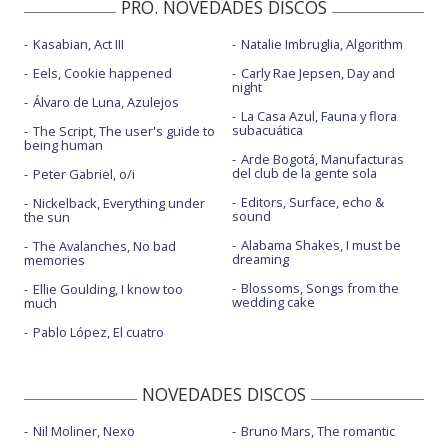
PRO. NOVEDADES DISCOS
Kasabian, Act III
Natalie Imbruglia, Algorithm
Eels, Cookie happened
Carly Rae Jepsen, Day and
night
Álvaro de Luna, Azulejos
La Casa Azul, Fauna y flora
subacuática
The Script, The user's guide to
being human
Arde Bogotá, Manufacturas
del club de la gente sola
Peter Gabriel, o/i
Editors, Surface, echo &
Nickelback, Everything under
sound
the sun
Alabama Shakes, I must be
The Avalanches, No bad
dreaming
memories
Blossoms, Songs from the
Ellie Goulding, I know too
wedding cake
much
Pablo López, El cuatro
NOVEDADES DISCOS
Nil Moliner, Nexo
Bruno Mars, The romantic