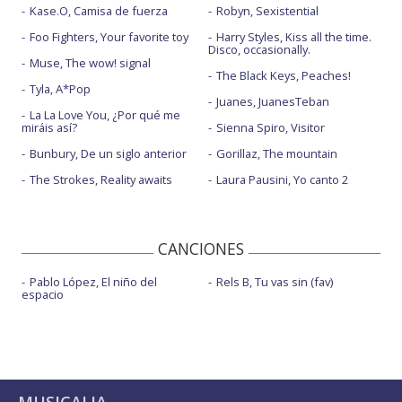
Kase.O, Camisa de fuerza
Robyn, Sexistential
Foo Fighters, Your favorite toy
Harry Styles, Kiss all the time.
Disco, occasionally.
Muse, The wow! signal
The Black Keys, Peaches!
Tyla, A*Pop
Juanes, JuanesTeban
La La Love You, ¿Por qué me
miráis así?
Sienna Spiro, Visitor
Bunbury, De un siglo anterior
Gorillaz, The mountain
The Strokes, Reality awaits
Laura Pausini, Yo canto 2
CANCIONES
Pablo López, El niño del
Rels B, Tu vas sin (fav)
espacio
MUSICALIA