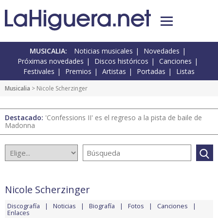
MUSICALIA:
Noticias musicales
Novedades
Próximas novedades
Discos históricos
Canciones
Festivales
Premios
Artistas
Portadas
Listas
Musicalia
> Nicole Scherzinger
Destacado:
'Confessions II' es el regreso a la pista de baile de
Madonna
Nicole Scherzinger
Discografía
Noticias
Biografía
Fotos
Canciones
Enlaces