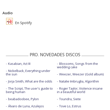
Audio
En Spotify
PRO. NOVEDADES DISCOS
Kasabian, Act III
Blossoms, Songs from the
wedding cake
Nickelback, Everything under
the sun
Weezer, Weezer (Gold album)
Jorja Smith, What are the odds
Natalie Imbruglia, Algorithm
The Script, The user's guide to
Roger Taylor, Violence insane
being human
in a beautiful world
beabadoobee, Pylon
Toundra, Siete
Álvaro de Luna, Azulejos
Tove Lo, Estrus