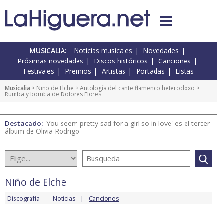
MUSICALIA:
Noticias musicales
Novedades
Próximas novedades
Discos históricos
Canciones
Festivales
Premios
Artistas
Portadas
Listas
Musicalia
>
Niño de Elche
>
Antología del cante flamenco heterodoxo
>
Rumba y bomba de Dolores Flores
Destacado:
'You seem pretty sad for a girl so in love' es el tercer
álbum de Olivia Rodrigo
Niño de Elche
Discografía
Noticias
Canciones