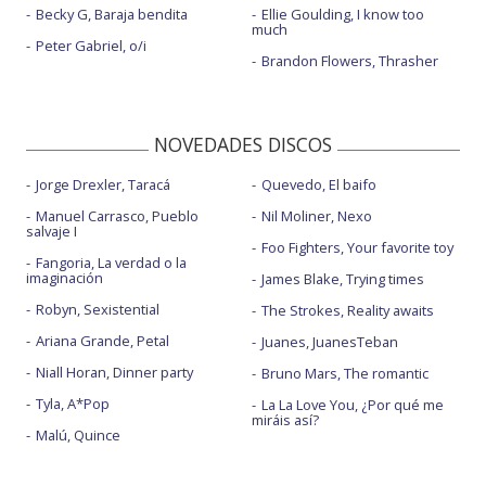
Becky G, Baraja bendita
Ellie Goulding, I know too
much
Peter Gabriel, o/i
Brandon Flowers, Thrasher
NOVEDADES DISCOS
Jorge Drexler, Taracá
Quevedo, El baifo
Manuel Carrasco, Pueblo
Nil Moliner, Nexo
salvaje I
Foo Fighters, Your favorite toy
Fangoria, La verdad o la
imaginación
James Blake, Trying times
Robyn, Sexistential
The Strokes, Reality awaits
Ariana Grande, Petal
Juanes, JuanesTeban
Niall Horan, Dinner party
Bruno Mars, The romantic
Tyla, A*Pop
La La Love You, ¿Por qué me
miráis así?
Malú, Quince