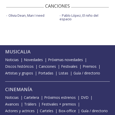
CANCIONES
Olivia Dean, Man I need
Pablo López, El niño del
espacio
MUSICALIA
Noticias
Novedades
Próximas novedades
Discos históricos
Canciones
Festivales
Premios
Artistas y grupos
Portadas
Listas
Guía / directorio
CINEMANÍA
Noticias
Cartelera
Próximos estrenos
DVD
Avances
Tráilers
Festivales + premios
Actores y actrices
Carteles
Box-office
Guía / directorio