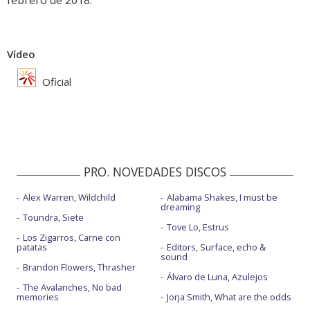
febrero de 2018.
Vídeo
Oficial
PRO. NOVEDADES DISCOS
Alex Warren, Wildchild
Alabama Shakes, I must be
dreaming
Toundra, Siete
Tove Lo, Estrus
Los Zigarros, Carne con
patatas
Editors, Surface, echo &
sound
Brandon Flowers, Thrasher
Álvaro de Luna, Azulejos
The Avalanches, No bad
memories
Jorja Smith, What are the odds