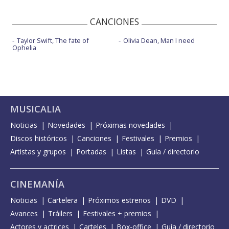
CANCIONES
Taylor Swift, The fate of
Olivia Dean, Man I need
Ophelia
MUSICALIA
Noticias
Novedades
Próximas novedades
Discos históricos
Canciones
Festivales
Premios
Artistas y grupos
Portadas
Listas
Guía / directorio
CINEMANÍA
Noticias
Cartelera
Próximos estrenos
DVD
Avances
Tráilers
Festivales + premios
Actores y actrices
Carteles
Box-office
Guía / directorio