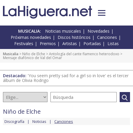
MUSICALIA:
Noticias musicales
Novedades
Próximas novedades
Discos históricos
Canciones
Festivales
Premios
Artistas
Portadas
Listas
Musicalia
>
Niño de Elche
>
Antología del cante flamenco heterodoxo
>
Mensaje diafónico de Val del Omar
Destacado:
'You seem pretty sad for a girl so in love' es el tercer
álbum de Olivia Rodrigo
Niño de Elche
Discografía
Noticias
Canciones