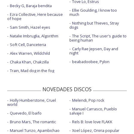
Tove Lo, Estrus
Becky G, Baraja bendita
Ellie Goulding, I know too
Ezra Collective, Here because
much
of hope
Nothing but Thieves, Stray
Sam Smith, Hazel eyes
dogs
Natalie Imbruglia, Algorithm
The Script, The user's guide to
being human
Soft Cell, Danceteria
Carly Rae Jepsen, Day and
night
Alex Warren, Wildchild
beabadoobee, Pylon
Chaka Khan, Chakzilla
Train, Mad dog in the fog
NOVEDADES DISCOS
Holly Humberstone, Cruel
Melendi, Pop rock
world
Manuel Carrasco, Pueblo
Quevedo, El baifo
salvaje I
Bruno Mars, The romantic
Rels B: love love FLAKK
Manuel Turizo, Apambichao
Xoel López, Oniria popular