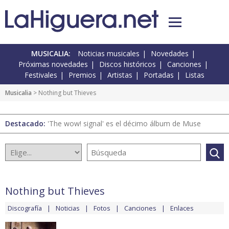
MUSICALIA:
Noticias musicales
Novedades
Próximas novedades
Discos históricos
Canciones
Festivales
Premios
Artistas
Portadas
Listas
Musicalia
> Nothing but Thieves
Destacado:
'The wow! signal' es el décimo álbum de Muse
Nothing but Thieves
Discografía
Noticias
Fotos
Canciones
Enlaces