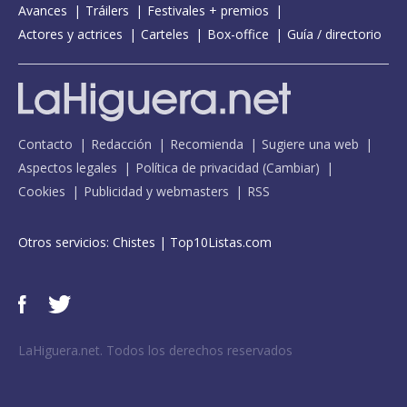
Avances
Tráilers
Festivales + premios
Actores y actrices
Carteles
Box-office
Guía / directorio
Contacto
Redacción
Recomienda
Sugiere una web
Aspectos legales
Política de privacidad
(
Cambiar
)
Cookies
Publicidad y webmasters
RSS
Otros servicios:
Chistes
|
Top10Listas.com
LaHiguera.net. Todos los derechos reservados