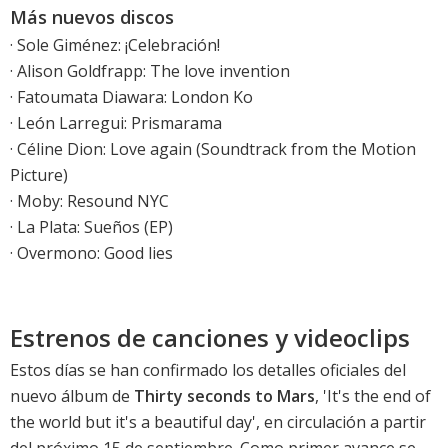
Más nuevos discos
·
Sole Giménez: ¡Celebración!
·
Alison Goldfrapp: The love invention
·
Fatoumata Diawara: London Ko
·
León Larregui: Prismarama
·
Céline Dion: Love again (Soundtrack from the Motion
Picture)
·
Moby: Resound NYC
·
La Plata: Sueños
(EP)
· Overmono: Good lies
Estrenos de canciones y videoclips
Estos días se han confirmado los detalles oficiales del
nuevo álbum de
Thirty seconds to Mars
, '
It's the end of
the world but it's a beautiful day
', en circulación a partir
del próximo 15 de septiembre. Como primer avance se