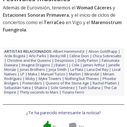
Además de
Eurovisión
, tenemos el
Womad Cáceres
y
Estaciones Sonoras Primavera
, y el inicio de ciclos de
conciertos como el
TerraCeo
en Vigo y el
Marenostrum
Fuengirola
.
ARTISTAS RELACIONADOS:
Albert Hammond Jr
Alison Goldfrapp
Arde Bogotá
Arlo Parks
Becky Hill
Céline Dion
Chica Sobresalto
Christine and the Queens
Despistaos
Dolly Parton
Fatoumata
Diawara
Imagine Dragons
J Balvin
J. Cole
James Arthur
Janelle
Monáe
Jonas Brothers
Jorja Smith
La Plata
Lana Del Rey
Local
Natives
LP
Maka
Manuel Turizo
Marlon
Miranda!
Miriam
Rodríguez
Moby
Myke Towers
Nothing but Thieves
Phoebe
Bridgers
Pretenders
Queens of the Stone Age
Rachel Platten
Sebastián Yatra
Shakira
Sole Giménez
Tash Sultana
The Cat
Empire
Thirty seconds to Mars
Tiziano Ferro
¿Te ha parecido interesante la noticia?
Si
No