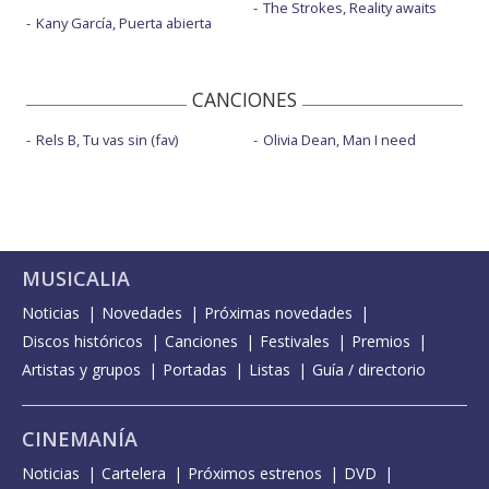
The Strokes, Reality awaits
Kany García, Puerta abierta
CANCIONES
Rels B, Tu vas sin (fav)
Olivia Dean, Man I need
MUSICALIA
Noticias
Novedades
Próximas novedades
Discos históricos
Canciones
Festivales
Premios
Artistas y grupos
Portadas
Listas
Guía / directorio
CINEMANÍA
Noticias
Cartelera
Próximos estrenos
DVD