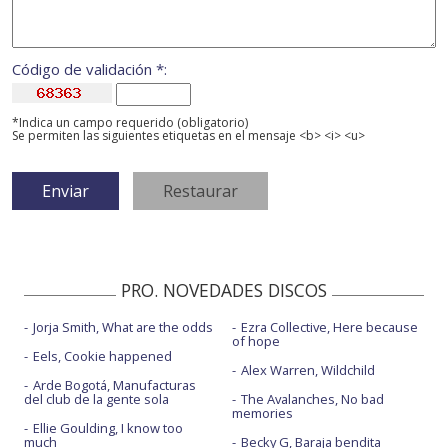
Código de validación *:
*Indica un campo requerido (obligatorio)
Se permiten las siguientes etiquetas en el mensaje <b> <i> <u>
PRO. NOVEDADES DISCOS
Jorja Smith, What are the odds
Ezra Collective, Here because
of hope
Eels, Cookie happened
Alex Warren, Wildchild
Arde Bogotá, Manufacturas
del club de la gente sola
The Avalanches, No bad
memories
Ellie Goulding, I know too
much
Becky G, Baraja bendita