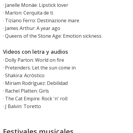
·
Janelle Monáe: Lipstick lover
· Marlon: Cerquita de ti
· Tiziano Ferro: Destinazione mare
·
James Arthur: A year ago
·
Queens of the Stone Age: Emotion sickness
Videos con letra y audios
·
Dolly Parton: World on fire
·
Pretenders: Let the sun come in
·
Shakira: Acróstico
·
Miriam Rodríguez: Debilidad
· Rachel Platten: Girls
·
The Cat Empire: Rock 'n' roll
·
J Balvin: Toretto
Festivales musicales