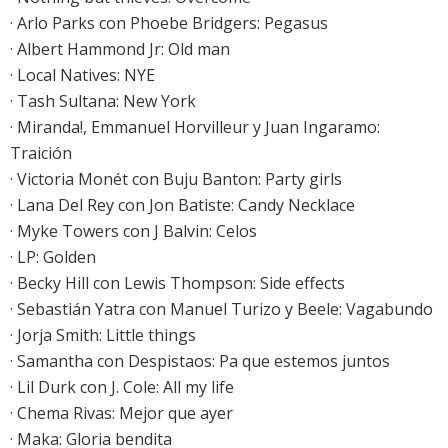
·
Arlo Parks con Phoebe Bridgers: Pegasus
·
Albert Hammond Jr: Old man
·
Local Natives: NYE
· Tash Sultana: New York
· Miranda!, Emmanuel Horvilleur y Juan Ingaramo:
Traición
· Victoria Monét con Buju Banton: Party girls
·
Lana Del Rey con Jon Batiste: Candy Necklace
·
Myke Towers con J Balvin: Celos
·
LP: Golden
·
Becky Hill con Lewis Thompson: Side effects
·
Sebastián Yatra con Manuel Turizo y Beele: Vagabundo
·
Jorja Smith: Little things
· Samantha con Despistaos: Pa que estemos juntos
· Lil Durk con J. Cole: All my life
· Chema Rivas: Mejor que ayer
· Maka: Gloria bendita