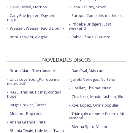
David Bisbal, Eternos
Lana Del Rey, Stove
Carly Rae Jepsen, Day and
Europe, Come this madness
night
Phoebe Bridgers, Lost
Weezer, Weezer (Gold album)
weekend
Anni B Sweet, Alegría
Pablo López, El cuatro
NOVEDADES DISCOS
Bruno Mars, The romantic
Bad Gyal, Más cara
La La Love You, ¿Por qué me
Julieta Venegas, Norteña
miráis así?
Gorillaz, The mountain
RAYE, This music may contain
hope.
Charli xcx, Music, fashion, film
Jorge Drexler, Taracá
Xoel López, Oniria popular
Melendi, Pop rock
Triángulo de Amor Bizarro, Mi
catedral
Ariana Grande, Petal
Sienna Spiro, Visitor
Shania Twain, Little Miss Twain