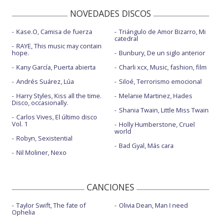
NOVEDADES DISCOS
Kase.O, Camisa de fuerza
Triángulo de Amor Bizarro, Mi
catedral
RAYE, This music may contain
hope.
Bunbury, De un siglo anterior
Kany García, Puerta abierta
Charli xcx, Music, fashion, film
Andrés Suárez, Lúa
Siloé, Terrorismo emocional
Harry Styles, Kiss all the time.
Melanie Martinez, Hades
Disco, occasionally.
Shania Twain, Little Miss Twain
Carlos Vives, El último disco
Vol. 1
Holly Humberstone, Cruel
world
Robyn, Sexistential
Bad Gyal, Más cara
Nil Moliner, Nexo
CANCIONES
Taylor Swift, The fate of
Olivia Dean, Man I need
Ophelia