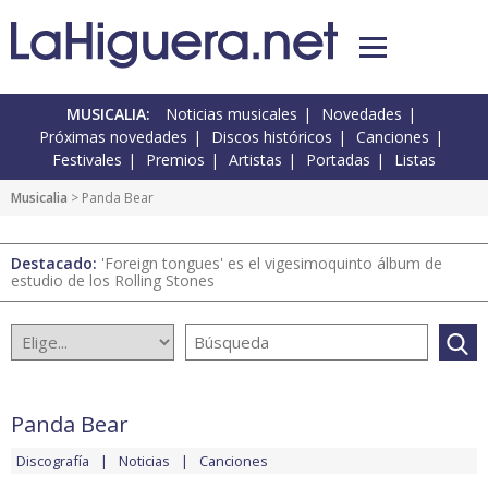
MUSICALIA:
Noticias musicales
Novedades
Próximas novedades
Discos históricos
Canciones
Festivales
Premios
Artistas
Portadas
Listas
Musicalia
> Panda Bear
Destacado:
'Foreign tongues' es el vigesimoquinto álbum de
estudio de los Rolling Stones
Panda Bear
Discografía
Noticias
Canciones