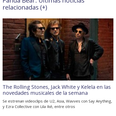
Panda Bear. Últimas noticias
relacionadas (
+
)
The Rolling Stones, Jack White y Kelela en las
novedades musicales de la semana
Se estrenan videoclips de U2, Asia, Wavves con Say Anything,
y Ezra Collective con Lila Iké, entre otros