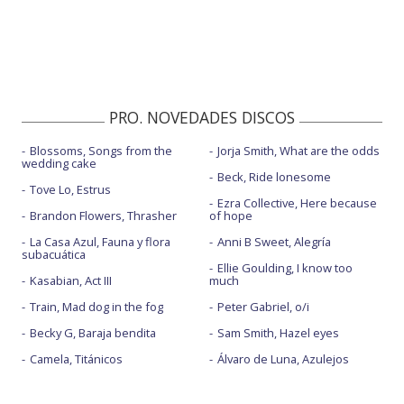
PRO. NOVEDADES DISCOS
Blossoms, Songs from the
Jorja Smith, What are the odds
wedding cake
Beck, Ride lonesome
Tove Lo, Estrus
Ezra Collective, Here because
Brandon Flowers, Thrasher
of hope
La Casa Azul, Fauna y flora
Anni B Sweet, Alegría
subacuática
Ellie Goulding, I know too
Kasabian, Act III
much
Train, Mad dog in the fog
Peter Gabriel, o/i
Becky G, Baraja bendita
Sam Smith, Hazel eyes
Camela, Titánicos
Álvaro de Luna, Azulejos