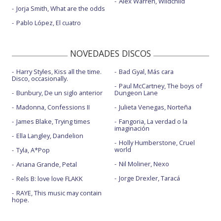
Alex Warren, Wildchild
Jorja Smith, What are the odds
Pablo López, El cuatro
NOVEDADES DISCOS
Harry Styles, Kiss all the time.
Bad Gyal, Más cara
Disco, occasionally.
Paul McCartney, The boys of
Bunbury, De un siglo anterior
Dungeon Lane
Madonna, Confessions II
Julieta Venegas, Norteña
James Blake, Trying times
Fangoria, La verdad o la
imaginación
Ella Langley, Dandelion
Holly Humberstone, Cruel
world
Tyla, A*Pop
Nil Moliner, Nexo
Ariana Grande, Petal
Jorge Drexler, Taracá
Rels B: love love FLAKK
RAYE, This music may contain
hope.