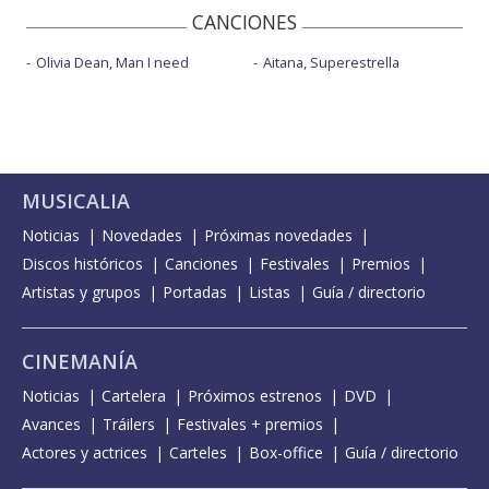
CANCIONES
Olivia Dean, Man I need
Aitana, Superestrella
MUSICALIA
Noticias
Novedades
Próximas novedades
Discos históricos
Canciones
Festivales
Premios
Artistas y grupos
Portadas
Listas
Guía / directorio
CINEMANÍA
Noticias
Cartelera
Próximos estrenos
DVD
Avances
Tráilers
Festivales + premios
Actores y actrices
Carteles
Box-office
Guía / directorio