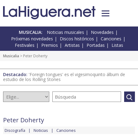
MUSICALIA:
Noticias musicales
Novedades
Próximas novedades
Discos históricos
Canciones
Festivales
Premios
Artistas
Portadas
Listas
Musicalia
> Peter Doherty
Destacado:
'Foreign tongues' es el vigesimoquinto álbum de
estudio de los Rolling Stones
Peter Doherty
Discografía
Noticias
Canciones