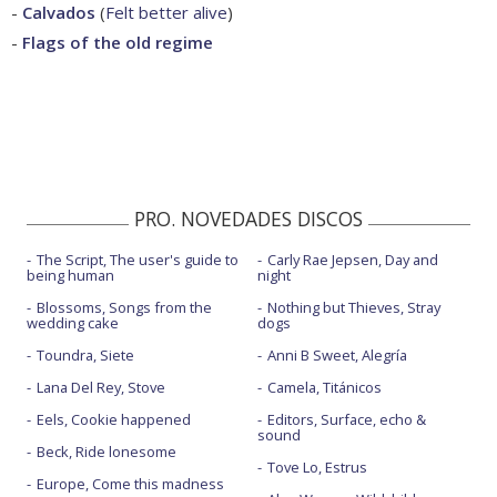
-
Calvados
(
Felt better alive
)
-
Flags of the old regime
PRO. NOVEDADES DISCOS
The Script, The user's guide to
Carly Rae Jepsen, Day and
being human
night
Blossoms, Songs from the
Nothing but Thieves, Stray
wedding cake
dogs
Toundra, Siete
Anni B Sweet, Alegría
Lana Del Rey, Stove
Camela, Titánicos
Eels, Cookie happened
Editors, Surface, echo &
sound
Beck, Ride lonesome
Tove Lo, Estrus
Europe, Come this madness