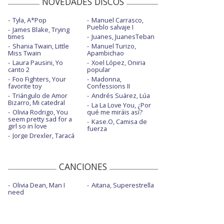
NOVEDADES DISCOS
Tyla, A*Pop
Manuel Carrasco,
Pueblo salvaje I
James Blake, Trying
times
Juanes, JuanesTeban
Shania Twain, Little
Manuel Turizo,
Miss Twain
Apambichao
Laura Pausini, Yo
Xoel López, Oniria
canto 2
popular
Foo Fighters, Your
Madonna,
favorite toy
Confessions II
Triángulo de Amor
Andrés Suárez, Lúa
Bizarro, Mi catedral
La La Love You, ¿Por
Olivia Rodrigo, You
qué me miráis así?
seem pretty sad for a
Kase.O, Camisa de
girl so in love
fuerza
Jorge Drexler, Taracá
CANCIONES
Olivia Dean, Man I
Aitana, Superestrella
need