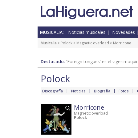
MUSICALIA:
Noticias musicales
Novedades
Musicalia
>
Polock
>
Magnetic overload
> Morricone
Destacado:
'Foreign tongues' es el vigesimoqui
Polock
Discografía
Noticias
Biografía
Fotos
Morricone
Magnetic overload
Polock