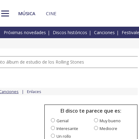
MÚSICA
CINE
Próximas novedades
Discos históricos
Canciones
Festival
nto álbum de estudio de los Rolling Stones
Canciones
Enlaces
El disco te parece que es:
Genial
Muy bueno
Interesante
Mediocre
Un rollo