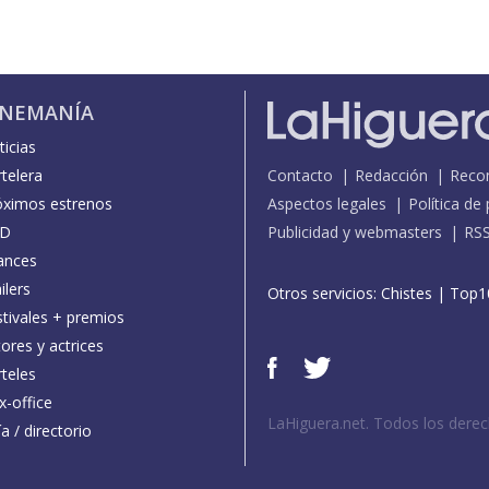
INEMANÍA
icias
telera
Contacto
Redacción
Reco
óximos estrenos
Aspectos legales
Política de
D
Publicidad y webmasters
RS
ances
ilers
Otros servicios:
Chistes
|
Top1
stivales + premios
ores y actrices
teles
x-office
LaHiguera.net. Todos los dere
a / directorio