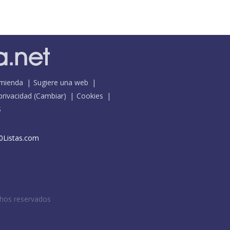
mienda
Sugiere una web
 privacidad
(
Cambiar
)
Cookies
S
0Listas.com
chos reservados