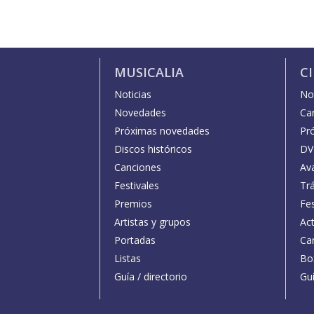
MUSICALIA
C
Noticias
Not
Novedades
Car
Próximas novedades
Pr
Discos históricos
DV
Canciones
Av
Festivales
Trá
Premios
Fe
Artistas y grupos
Act
Portadas
Car
Listas
Bo
Guía / directorio
Guí