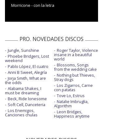
Morricone - con la letra
PRO. NOVEDADES DISCOS
Jungle, Sunshine
Roger Taylor, Violence
insane in a beautiful
Phoebe Bridgers, Lost
world
weekend
Blossoms, Songs
Pablo López, El cuatro
from the wedding cake
Anni B Sweet, Alegría
Nothing but Thieves,
Jorja Smith, What are
Stray dogs
the odds
Los Zigarros, Carne
Alabama Shakes, I
con patatas
must be dreaming
Tove Lo, Estrus
Beck, Ride lonesome
Natalie Imbruglia,
Soft Cell, Danceteria
Algorithm
Los Enemigos,
Leon Bridges,
Canciones chulas
Happiness anytime