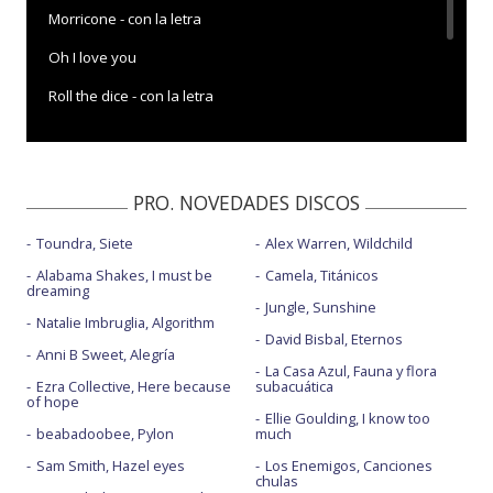
Morricone - con la letra
Oh I love you
Roll the dice - con la letra
Roll the dice - directo
Venecia - con la letra
PRO. NOVEDADES DISCOS
Toundra, Siete
Alex Warren, Wildchild
Alabama Shakes, I must be
Camela, Titánicos
dreaming
Jungle, Sunshine
Natalie Imbruglia, Algorithm
David Bisbal, Eternos
Anni B Sweet, Alegría
La Casa Azul, Fauna y flora
Ezra Collective, Here because
subacuática
of hope
Ellie Goulding, I know too
beabadoobee, Pylon
much
Sam Smith, Hazel eyes
Los Enemigos, Canciones
chulas