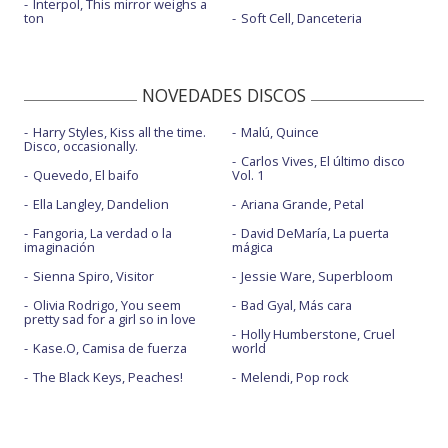
Interpol, This mirror weighs a
ton
Soft Cell, Danceteria
NOVEDADES DISCOS
Harry Styles, Kiss all the time.
Malú, Quince
Disco, occasionally.
Carlos Vives, El último disco
Quevedo, El baifo
Vol. 1
Ella Langley, Dandelion
Ariana Grande, Petal
Fangoria, La verdad o la
David DeMaría, La puerta
imaginación
mágica
Sienna Spiro, Visitor
Jessie Ware, Superbloom
Olivia Rodrigo, You seem
Bad Gyal, Más cara
pretty sad for a girl so in love
Holly Humberstone, Cruel
Kase.O, Camisa de fuerza
world
The Black Keys, Peaches!
Melendi, Pop rock