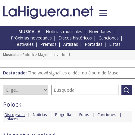
MUSICALIA:
Noticias musicales
Novedades
Próximas novedades
Discos históricos
Canciones
Festivales
Premios
Artistas
Portadas
Listas
Musicalia
>
Polock
> Magnetic overload
Destacado:
'The wow! signal' es el décimo álbum de Muse
Polock
Discografía
Noticias
Biografía
Fotos
Canciones
Enlaces