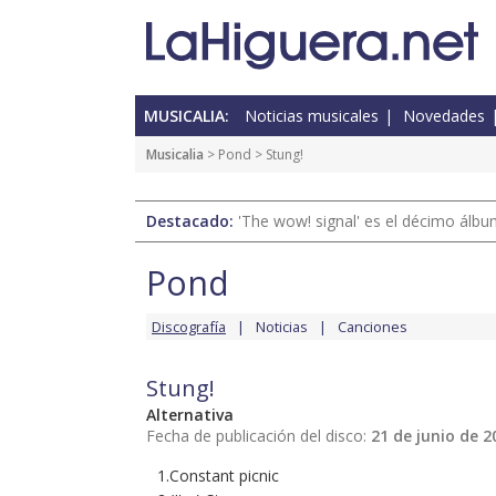
MUSICALIA:
Noticias musicales
Novedades
Musicalia
>
Pond
> Stung!
Destacado:
'The wow! signal' es el décimo álb
Pond
Discografía
Noticias
Canciones
Stung!
Alternativa
Fecha de publicación del disco:
21 de junio de 2
1.Constant picnic