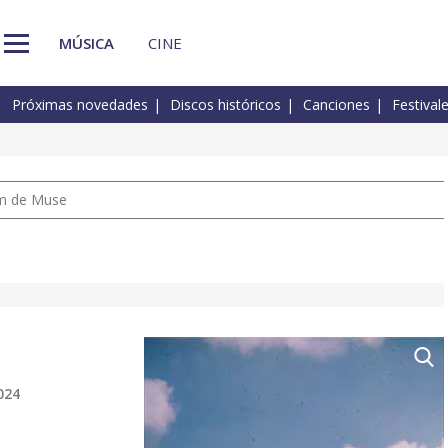
MÚSICA
CINE
Próximas novedades
Discos históricos
Canciones
Festival
um de Muse
024