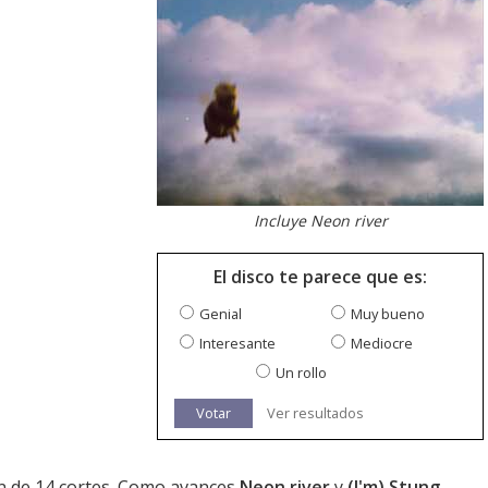
Incluye Neon river
El disco te parece que es:
Genial
Muy bueno
Interesante
Mediocre
Un rollo
Votar
Ver resultados
ón de 14 cortes. Como avances
Neon river
y
(I'm) Stung
.