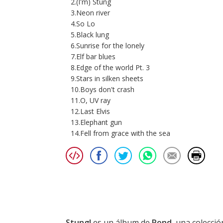
2.(I'm) Stung
3.Neon river
4.So Lo
5.Black lung
6.Sunrise for the lonely
7.Elf bar blues
8.Edge of the world Pt. 3
9.Stars in silken sheets
10.Boys don't crash
11.O, UV ray
12.Last Elvis
13.Elephant gun
14.Fell from grace with the sea
Stung!
es un álbum de
Pond
, una colecci