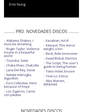
(I'm) Stung
PRO. NOVEDADES DISCOS
Alabama Shakes, I
Kasabian, Act III
must be dreaming
Interpol, This mirror
Roger Taylor, Violence
weighs a ton
insane in a beautiful
Beck, Ride lonesome
world
David Bisbal, Eternos
Toundra, Siete
The Script, The user's
Chaka Khan, Chakzilla
guide to being human
Lana Del Rey, Stove
Tokio Hotel, Encore
Natalie Imbruglia,
Tove Lo, Estrus
Algorithm
Alex Warren,
Ezra Collective, Here
Wildchild
because of hope
Los Zigarros, Carne
con patatas
NOVEDADES DISCOS