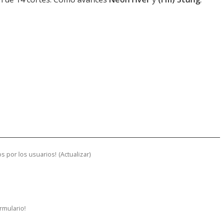
s por los usuarios!
(
Actualizar
)
ormulario!