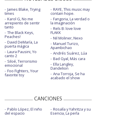
James Blake, Trying
RAYE, This music may
times
contain hope.
Karol G, No me
Fangoria, La verdad o
arrepiento de sentir
la imaginación
tanto
Rels B: love love
The Black Keys,
FLAKK
Peaches!
Nil Moliner, Nexo
David DeMaría, La
Manuel Turizo,
puerta mágica
Apambichao
Laura Pausini, Yo
Andrés Suárez, Lúa
canto 2
Bad Gyal, Más cara
Siloé, Terrorismo
Ella Langley,
emocional
Dandelion
Foo Fighters, Your
Ana Torroja, Se ha
favorite toy
acabado el show
CANCIONES
Pablo López, El niño
Rosalía y Yahritza y su
del espacio
Esencia, La perla