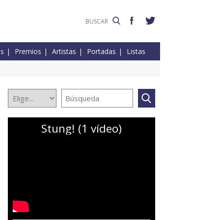
es
Premios
Artistas
Portadas
Listas
Stung! (1 vídeo)