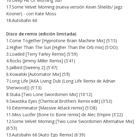
16.Deep Hit Of Morning Sun
17.Some Velvet Morning (nueva versión Kevin Shields/ Jagz
Kooner) - con Kate Moss
18.Autobahn 66
Disco de remix (edición limitada)
1.Come Together [Hypnotone Brain Machine Mix] (5'15)
2.Higher Than The Sun [Higher Than the Orb mix] (5'OO)
3.Loaded [Terry Farley Remix] (5'59)
4.Rocks [Jimmy Miller Remix] (3'41)
5.Jailbird [Sweeny 2] (5'47)
6.Kowalski [Automator Mix] (5'll)
7.Long Life [AKA Living Dub (Long Life Remix de Adrian
Sherwood)] (5'13)
8.Stuka [Two Lone Swordsmen Mix] (10'12)
9.Swastika Eyes [Chemical Brothers Remix edit] (3'53)
10.Exterminator [Massive Attack remix] (5'O8)
11.Miss Lucifer [Bone to Bone remix] de Alec Empire (3'22)
12.Some Velvet Morning [Two Lone Swordsmen Alternative Mix]
(6'53)
13.Autobahn 66 [Auto Ego Remix] (6'39)