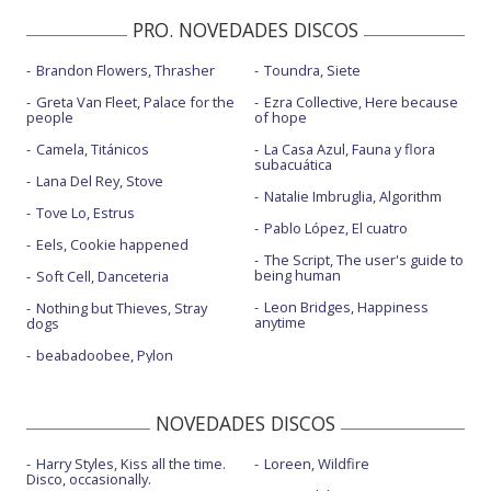
PRO. NOVEDADES DISCOS
Brandon Flowers, Thrasher
Toundra, Siete
Greta Van Fleet, Palace for the
Ezra Collective, Here because
people
of hope
Camela, Titánicos
La Casa Azul, Fauna y flora
subacuática
Lana Del Rey, Stove
Natalie Imbruglia, Algorithm
Tove Lo, Estrus
Pablo López, El cuatro
Eels, Cookie happened
The Script, The user's guide to
being human
Soft Cell, Danceteria
Leon Bridges, Happiness
Nothing but Thieves, Stray
anytime
dogs
beabadoobee, Pylon
NOVEDADES DISCOS
Harry Styles, Kiss all the time.
Loreen, Wildfire
Disco, occasionally.