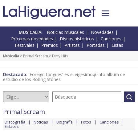
MUSICALIA:
Noticias musicales
Novedades
Próximas novedades
Discos históricos
Canciones
Festivales
Premios
Artistas
Portadas
Listas
Musicalia
>
Primal Scream
> Dirty Hits
Destacado:
'Foreign tongues' es el vigesimoquinto álbum de
estudio de los Rolling Stones
Primal Scream
Discografía
Noticias
Biografía
Fotos
Canciones
Enlaces