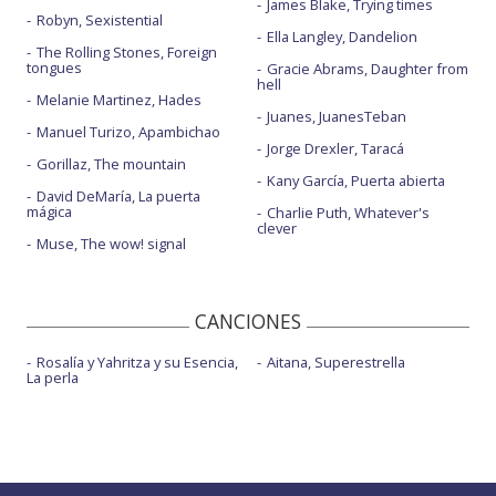
James Blake, Trying times
Robyn, Sexistential
Ella Langley, Dandelion
The Rolling Stones, Foreign
tongues
Gracie Abrams, Daughter from
hell
Melanie Martinez, Hades
Juanes, JuanesTeban
Manuel Turizo, Apambichao
Jorge Drexler, Taracá
Gorillaz, The mountain
Kany García, Puerta abierta
David DeMaría, La puerta
mágica
Charlie Puth, Whatever's
clever
Muse, The wow! signal
CANCIONES
Rosalía y Yahritza y su Esencia,
Aitana, Superestrella
La perla