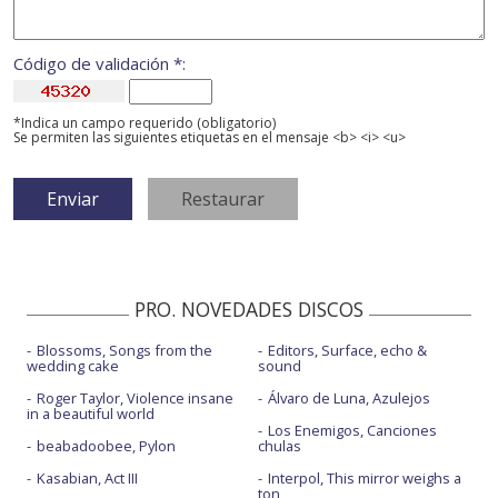
Código de validación *:
*Indica un campo requerido (obligatorio)
Se permiten las siguientes etiquetas en el mensaje <b> <i> <u>
PRO. NOVEDADES DISCOS
Blossoms, Songs from the
Editors, Surface, echo &
wedding cake
sound
Roger Taylor, Violence insane
Álvaro de Luna, Azulejos
in a beautiful world
Los Enemigos, Canciones
beabadoobee, Pylon
chulas
Kasabian, Act III
Interpol, This mirror weighs a
ton