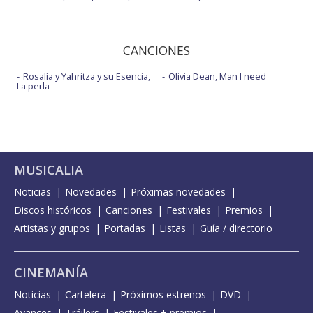
CANCIONES
Rosalía y Yahritza y su Esencia,
Olivia Dean, Man I need
La perla
MUSICALIA
Noticias
Novedades
Próximas novedades
Discos históricos
Canciones
Festivales
Premios
Artistas y grupos
Portadas
Listas
Guía / directorio
CINEMANÍA
Noticias
Cartelera
Próximos estrenos
DVD
Avances
Tráilers
Festivales + premios