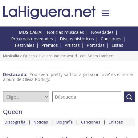
MUSICALIA:
Noticias musicales
Novedades
Próximas novedades
Discos históricos
Canciones
Festivales
Premios
Artistas
Portadas
Listas
Musicalia
>
Queen
> Live around the world - con Adam Lambert
Destacado:
'You seem pretty sad for a girl so in love' es el tercer
álbum de Olivia Rodrigo
Queen
Discografía
Noticias
Biografía
Canciones
Enlaces