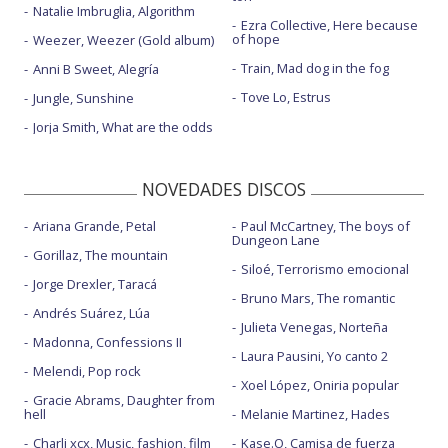
Natalie Imbruglia, Algorithm
Ezra Collective, Here because
of hope
Weezer, Weezer (Gold album)
Train, Mad dog in the fog
Anni B Sweet, Alegría
Tove Lo, Estrus
Jungle, Sunshine
Jorja Smith, What are the odds
NOVEDADES DISCOS
Ariana Grande, Petal
Paul McCartney, The boys of
Dungeon Lane
Gorillaz, The mountain
Siloé, Terrorismo emocional
Jorge Drexler, Taracá
Bruno Mars, The romantic
Andrés Suárez, Lúa
Julieta Venegas, Norteña
Madonna, Confessions II
Laura Pausini, Yo canto 2
Melendi, Pop rock
Xoel López, Oniria popular
Gracie Abrams, Daughter from
hell
Melanie Martinez, Hades
Charli xcx, Music, fashion, film
Kase.O, Camisa de fuerza