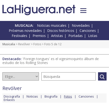
MUSICALIA:
Noticias musicales
Novedades
Próximas novedades
Discos históricos
Canciones
Festivales
Premios
Artistas
Portadas
Listas
Musicalia
>
Revólver
>
Fotos
> Foto 5 de 12
Destacado:
'Foreign tongues' es el vigesimoquinto álbum de
estudio de los Rolling Stones
Revólver
Discografía
Noticias
Biografía
Fotos
Canciones
Enlaces