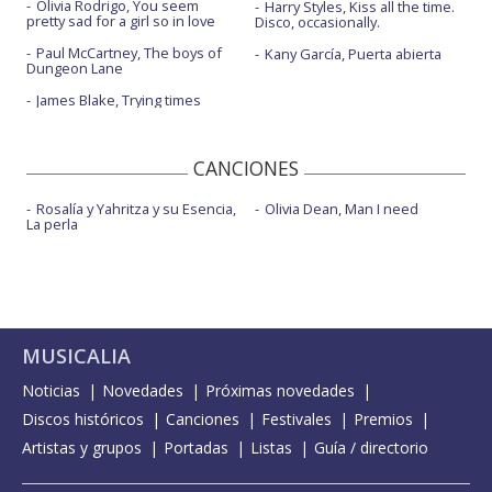
Olivia Rodrigo, You seem
Harry Styles, Kiss all the time.
pretty sad for a girl so in love
Disco, occasionally.
Paul McCartney, The boys of
Kany García, Puerta abierta
Dungeon Lane
James Blake, Trying times
CANCIONES
Rosalía y Yahritza y su Esencia,
Olivia Dean, Man I need
La perla
MUSICALIA
Noticias
Novedades
Próximas novedades
Discos históricos
Canciones
Festivales
Premios
Artistas y grupos
Portadas
Listas
Guía / directorio