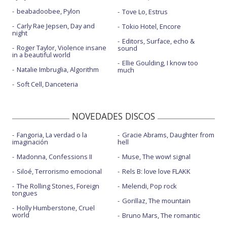
beabadoobee, Pylon
Tove Lo, Estrus
Carly Rae Jepsen, Day and
Tokio Hotel, Encore
night
Editors, Surface, echo &
Roger Taylor, Violence insane
sound
in a beautiful world
Ellie Goulding, I know too
Natalie Imbruglia, Algorithm
much
Soft Cell, Danceteria
NOVEDADES DISCOS
Fangoria, La verdad o la
Gracie Abrams, Daughter from
imaginación
hell
Madonna, Confessions II
Muse, The wow! signal
Siloé, Terrorismo emocional
Rels B: love love FLAKK
The Rolling Stones, Foreign
Melendi, Pop rock
tongues
Gorillaz, The mountain
Holly Humberstone, Cruel
world
Bruno Mars, The romantic