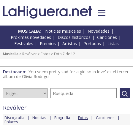
MUSICALIA:
Noticias musicales
Novedades
Próximas novedades
Discos históricos
Canciones
Festivales
Premios
Artistas
Portadas
Listas
Musicalia
>
Revólver
>
Fotos
> Foto 7 de 12
Destacado:
'You seem pretty sad for a girl so in love' es el tercer
álbum de Olivia Rodrigo
Revólver
Discografía
Noticias
Biografía
Fotos
Canciones
Enlaces