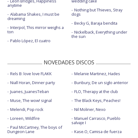
Leon Bridges, Happiness
wedding cake
anytime
Nothing but Thieves, Stray
Alabama Shakes, I must be
dogs
dreaming
Becky G, Baraja bendita
Interpol, This mirror weighs a
ton
Nickelback, Everything under
the sun
Pablo López, El cuatro
NOVEDADES DISCOS
Rels B: love love FLAKK
Melanie Martinez, Hades
Niall Horan, Dinner party
Bunbury, De un siglo anterior
Juanes, JuanesTeban
FLO, Therapy at the club
Muse, The wow! signal
The Black Keys, Peaches!
Melendi, Pop rock
Nil Moliner, Nexo
Loreen, Wildfire
Manuel Carrasco, Pueblo
salvaje I
Paul McCartney, The boys of
Dungeon Lane
Kase.O, Camisa de fuerza