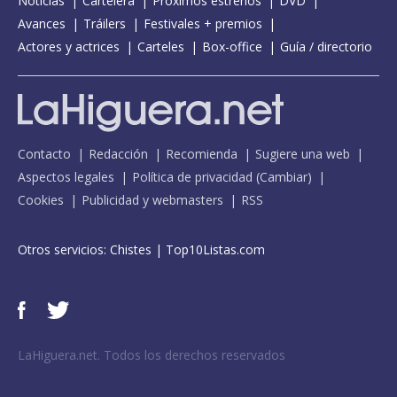
Noticias
Cartelera
Próximos estrenos
DVD
Avances
Tráilers
Festivales + premios
Actores y actrices
Carteles
Box-office
Guía / directorio
Contacto
Redacción
Recomienda
Sugiere una web
Aspectos legales
Política de privacidad
(
Cambiar
)
Cookies
Publicidad y webmasters
RSS
Otros servicios:
Chistes
|
Top10Listas.com
LaHiguera.net. Todos los derechos reservados