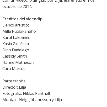
Con un videoclip dirigido por
Lilja
, estrenado el 1 de
octubre de 2014.
Créditos del videoclip
Elenco artístico
Milla Puolakanaho
Karol Lakomiec
Kasia Zielińska
Dino Daddiego
Cassidy Smith
Hanne Matheson
Caro Marcos
Parte técnica
Director: Lilja
Fotografía: Niklas Panthell
Montaje: Helgi Jóhannsson y Lilja