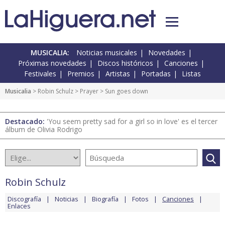
MUSICALIA:
Noticias musicales
Novedades
Próximas novedades
Discos históricos
Canciones
Festivales
Premios
Artistas
Portadas
Listas
Musicalia
>
Robin Schulz
>
Prayer
> Sun goes down
Destacado:
'You seem pretty sad for a girl so in love' es el tercer
álbum de Olivia Rodrigo
Robin Schulz
Discografía
Noticias
Biografía
Fotos
Canciones
Enlaces