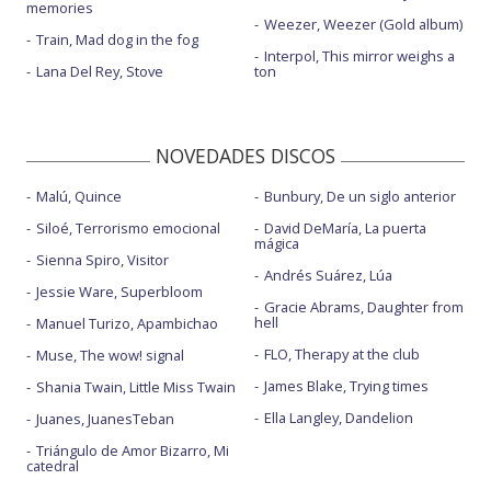
memories
Weezer, Weezer (Gold album)
Train, Mad dog in the fog
Interpol, This mirror weighs a
Lana Del Rey, Stove
ton
NOVEDADES DISCOS
Malú, Quince
Bunbury, De un siglo anterior
Siloé, Terrorismo emocional
David DeMaría, La puerta
mágica
Sienna Spiro, Visitor
Andrés Suárez, Lúa
Jessie Ware, Superbloom
Gracie Abrams, Daughter from
hell
Manuel Turizo, Apambichao
FLO, Therapy at the club
Muse, The wow! signal
James Blake, Trying times
Shania Twain, Little Miss Twain
Ella Langley, Dandelion
Juanes, JuanesTeban
Triángulo de Amor Bizarro, Mi
catedral