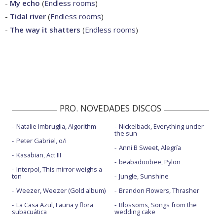
-
My echo
(
Endless rooms
)
-
Tidal river
(
Endless rooms
)
-
The way it shatters
(
Endless rooms
)
PRO. NOVEDADES DISCOS
Natalie Imbruglia, Algorithm
Nickelback, Everything under
the sun
Peter Gabriel, o/i
Anni B Sweet, Alegría
Kasabian, Act III
beabadoobee, Pylon
Interpol, This mirror weighs a
ton
Jungle, Sunshine
Weezer, Weezer (Gold album)
Brandon Flowers, Thrasher
La Casa Azul, Fauna y flora
Blossoms, Songs from the
subacuática
wedding cake