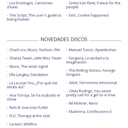
Los Enemigos, Canciones
Greta Van Fleet, Palace for the
chulas
people
The Script, The user's guide to
Eels, Cookie happened
being human
NOVEDADES DISCOS
Charli xcx, Music, fashion, film
Manuel Turizo, Apambichao
Shania Twain, Little Miss Twain
Fangoria, La verdad o la
imaginación
Muse, The wow! signal
The Rolling Stones, Foreign
tongues
Ella Langley, Dandelion
Siloé, Terrorismo emocional
La La Love You, ¿Por qué me
miráis así?
Olivia Rodrigo, You seem
pretty sad for a girl so in love
Ana Torroja, Se ha acabado el
show
Nil Moliner, Nexo
Rels B: love love FLAKK
Madonna, Confessions II
FLO, Therapy at the club
Loreen, Wildfire