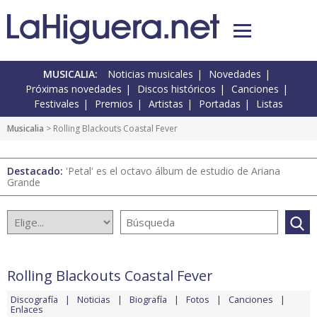
MUSICALIA:
Noticias musicales
Novedades
Próximas novedades
Discos históricos
Canciones
Festivales
Premios
Artistas
Portadas
Listas
Musicalia
> Rolling Blackouts Coastal Fever
Destacado:
'Petal' es el octavo álbum de estudio de Ariana
Grande
Rolling Blackouts Coastal Fever
Discografía
Noticias
Biografía
Fotos
Canciones
Enlaces