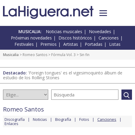
MUSICALIA:
Noticias musicales
Novedades
Próximas novedades
Discos históricos
Canciones
Festivales
Premios
Artistas
Portadas
Listas
Musicalia
>
Romeo Santos
>
Fórmula Vol. 3
> Sin fin
Destacado:
'Foreign tongues' es el vigesimoquinto álbum de
estudio de los Rolling Stones
Romeo Santos
Discografía
Noticias
Biografía
Fotos
Canciones
Enlaces