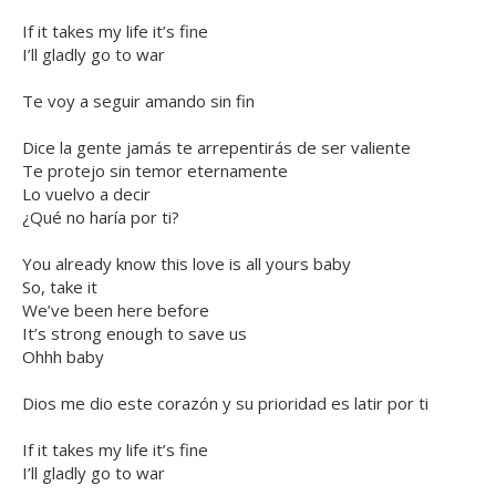
If it takes my life it’s fine
I’ll gladly go to war
Te voy a seguir amando sin fin
Dice la gente jamás te arrepentirás de ser valiente
Te protejo sin temor eternamente
Lo vuelvo a decir
¿Qué no haría por ti?
You already know this love is all yours baby
So, take it
We’ve been here before
It’s strong enough to save us
Ohhh baby
Dios me dio este corazón y su prioridad es latir por ti
If it takes my life it’s fine
I’ll gladly go to war