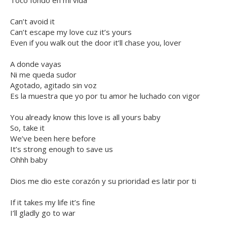
Toco fondo en mi vida
Can’t avoid it
Can’t escape my love cuz it’s yours
Even if you walk out the door it’ll chase you, lover
A donde vayas
Ni me queda sudor
Agotado, agitado sin voz
Es la muestra que yo por tu amor he luchado con vigor
You already know this love is all yours baby
So, take it
We’ve been here before
It’s strong enough to save us
Ohhh baby
Dios me dio este corazón y su prioridad es latir por ti
If it takes my life it’s fine
I’ll gladly go to war