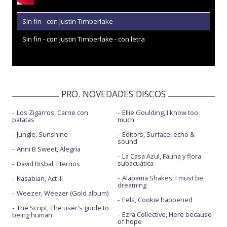
Sin fin - con Justin Timberlake
Sin fin - con Justin Timberlake - con letra
PRO. NOVEDADES DISCOS
Los Zigarros, Carne con
Ellie Goulding, I know too
patatas
much
Jungle, Sunshine
Editors, Surface, echo &
sound
Anni B Sweet, Alegría
La Casa Azul, Fauna y flora
subacuática
David Bisbal, Eternos
Alabama Shakes, I must be
Kasabian, Act III
dreaming
Weezer, Weezer (Gold album)
Eels, Cookie happened
The Script, The user's guide to
Ezra Collective, Here because
being human
of hope