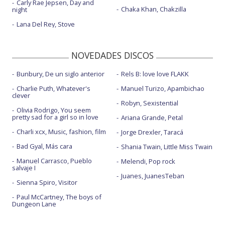
Carly Rae Jepsen, Day and
Chaka Khan, Chakzilla
night
Lana Del Rey, Stove
NOVEDADES DISCOS
Bunbury, De un siglo anterior
Rels B: love love FLAKK
Charlie Puth, Whatever's
Manuel Turizo, Apambichao
clever
Robyn, Sexistential
Olivia Rodrigo, You seem
pretty sad for a girl so in love
Ariana Grande, Petal
Charli xcx, Music, fashion, film
Jorge Drexler, Taracá
Bad Gyal, Más cara
Shania Twain, Little Miss Twain
Manuel Carrasco, Pueblo
Melendi, Pop rock
salvaje I
Juanes, JuanesTeban
Sienna Spiro, Visitor
Paul McCartney, The boys of
Dungeon Lane