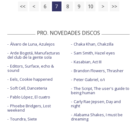
<<
<
6
7
8
9
10
>
>>
PRO. NOVEDADES DISCOS
Álvaro de Luna, Azulejos
Chaka Khan, Chakzilla
Arde Bogotá, Manufacturas
Sam Smith, Hazel eyes
del club de la gente sola
Kasabian, Act III
Editors, Surface, echo &
sound
Brandon Flowers, Thrasher
Eels, Cookie happened
Peter Gabriel, o/i
Soft Cell, Danceteria
The Script, The user's guide to
being human
Pablo López, El cuatro
Carly Rae Jepsen, Day and
Phoebe Bridgers, Lost
night
weekend
Alabama Shakes, I must be
Toundra, Siete
dreaming