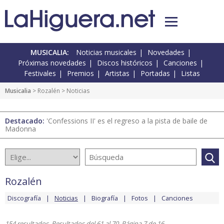
MUSICALIA:
Noticias musicales
Novedades
Próximas novedades
Discos históricos
Canciones
Festivales
Premios
Artistas
Portadas
Listas
Musicalia
>
Rozalén
> Noticias
Destacado:
'Confessions II' es el regreso a la pista de baile de
Madonna
Rozalén
Discografía
Noticias
Biografía
Fotos
Canciones
154 resultados. Resultados del 61 al 70. Página 7 de 16