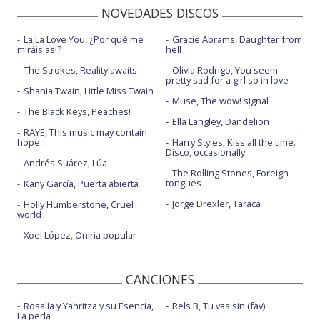
NOVEDADES DISCOS
La La Love You, ¿Por qué me
Gracie Abrams, Daughter from
miráis así?
hell
The Strokes, Reality awaits
Olivia Rodrigo, You seem
pretty sad for a girl so in love
Shania Twain, Little Miss Twain
Muse, The wow! signal
The Black Keys, Peaches!
Ella Langley, Dandelion
RAYE, This music may contain
hope.
Harry Styles, Kiss all the time.
Disco, occasionally.
Andrés Suárez, Lúa
The Rolling Stones, Foreign
tongues
Kany García, Puerta abierta
Jorge Drexler, Taracá
Holly Humberstone, Cruel
world
Xoel López, Oniria popular
CANCIONES
Rosalía y Yahritza y su Esencia,
Rels B, Tu vas sin (fav)
La perla