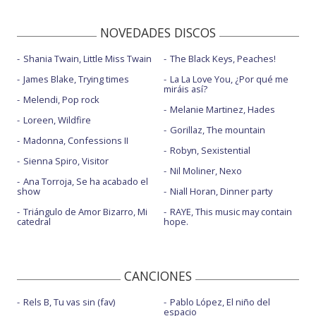
NOVEDADES DISCOS
Shania Twain, Little Miss Twain
The Black Keys, Peaches!
James Blake, Trying times
La La Love You, ¿Por qué me
miráis así?
Melendi, Pop rock
Melanie Martinez, Hades
Loreen, Wildfire
Gorillaz, The mountain
Madonna, Confessions II
Robyn, Sexistential
Sienna Spiro, Visitor
Nil Moliner, Nexo
Ana Torroja, Se ha acabado el
show
Niall Horan, Dinner party
Triángulo de Amor Bizarro, Mi
RAYE, This music may contain
catedral
hope.
CANCIONES
Rels B, Tu vas sin (fav)
Pablo López, El niño del
espacio