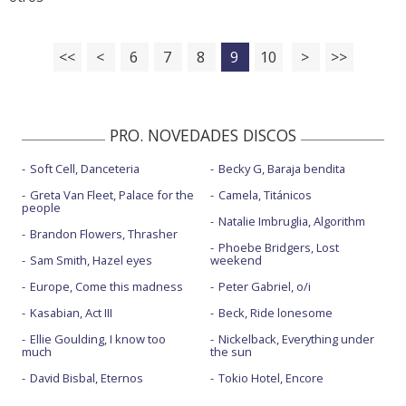
<<
<
6
7
8
9
10
>
>>
PRO. NOVEDADES DISCOS
Soft Cell, Danceteria
Becky G, Baraja bendita
Greta Van Fleet, Palace for the
Camela, Titánicos
people
Natalie Imbruglia, Algorithm
Brandon Flowers, Thrasher
Phoebe Bridgers, Lost
Sam Smith, Hazel eyes
weekend
Europe, Come this madness
Peter Gabriel, o/i
Kasabian, Act III
Beck, Ride lonesome
Ellie Goulding, I know too
Nickelback, Everything under
much
the sun
David Bisbal, Eternos
Tokio Hotel, Encore