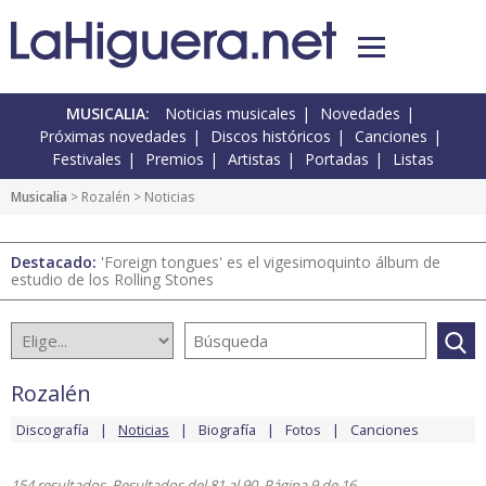
MUSICALIA:
Noticias musicales
Novedades
Próximas novedades
Discos históricos
Canciones
Festivales
Premios
Artistas
Portadas
Listas
Musicalia
>
Rozalén
> Noticias
Destacado:
'Foreign tongues' es el vigesimoquinto álbum de
estudio de los Rolling Stones
Rozalén
Discografía
Noticias
Biografía
Fotos
Canciones
154 resultados. Resultados del 81 al 90. Página 9 de 16