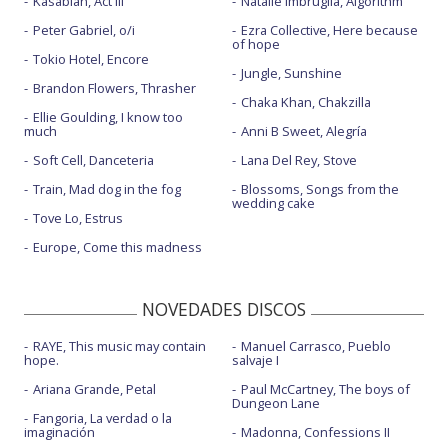
Kasabian, Act III
Natalie Imbruglia, Algorithm
Peter Gabriel, o/i
Ezra Collective, Here because
of hope
Tokio Hotel, Encore
Jungle, Sunshine
Brandon Flowers, Thrasher
Chaka Khan, Chakzilla
Ellie Goulding, I know too
much
Anni B Sweet, Alegría
Soft Cell, Danceteria
Lana Del Rey, Stove
Train, Mad dog in the fog
Blossoms, Songs from the
wedding cake
Tove Lo, Estrus
Europe, Come this madness
NOVEDADES DISCOS
RAYE, This music may contain
Manuel Carrasco, Pueblo
hope.
salvaje I
Ariana Grande, Petal
Paul McCartney, The boys of
Dungeon Lane
Fangoria, La verdad o la
imaginación
Madonna, Confessions II