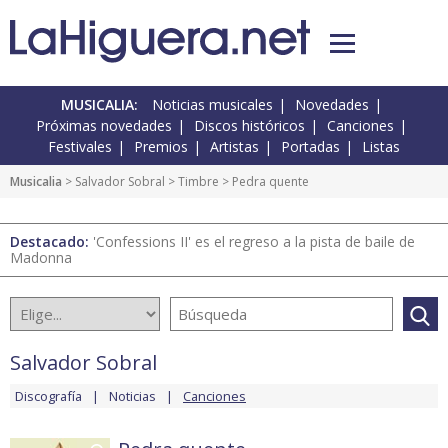
MUSICALIA:
Noticias musicales
Novedades
Próximas novedades
Discos históricos
Canciones
Festivales
Premios
Artistas
Portadas
Listas
Musicalia
>
Salvador Sobral
>
Timbre
> Pedra quente
Destacado:
'Confessions II' es el regreso a la pista de baile de
Madonna
Salvador Sobral
Discografía
Noticias
Canciones