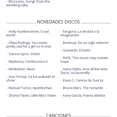
Blossoms, Songs from the
wedding cake
NOVEDADES DISCOS
Holly Humberstone, Cruel
Fangoria, La verdad o la
world
imaginación
Olivia Rodrigo, You seem
Bunbury, De un siglo anterior
pretty sad for a girl so in love
Quevedo, El baifo
Sienna Spiro, Visitor
RAYE, This music may contain
Madonna, Confessions II
hope.
Nil Moliner, Nexo
Harry Styles, Kiss all the time.
Disco, occasionally.
Ana Torroja, Se ha acabado el
show
Kase.O, Camisa de fuerza
Manuel Turizo, Apambichao
Bruno Mars, The romantic
Shania Twain, Little Miss Twain
Kany García, Puerta abierta
CANCIONES