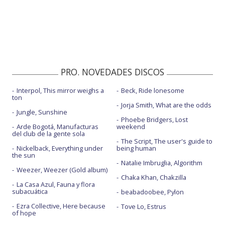
PRO. NOVEDADES DISCOS
Interpol, This mirror weighs a
Beck, Ride lonesome
ton
Jorja Smith, What are the odds
Jungle, Sunshine
Phoebe Bridgers, Lost
Arde Bogotá, Manufacturas
weekend
del club de la gente sola
The Script, The user's guide to
Nickelback, Everything under
being human
the sun
Natalie Imbruglia, Algorithm
Weezer, Weezer (Gold album)
Chaka Khan, Chakzilla
La Casa Azul, Fauna y flora
subacuática
beabadoobee, Pylon
Ezra Collective, Here because
Tove Lo, Estrus
of hope