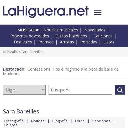
MUSICALIA:
Noticias musicales
Novedades
Próximas novedades
Discos históricos
Canciones
Festivales
Premios
Artistas
Portadas
Listas
Musicalia
> Sara Bareilles
Destacado:
'Confessions II' es el regreso a la pista de baile de
Madonna
Sara Bareilles
Discografía
Noticias
Biografía
Fotos
Canciones
Enlaces