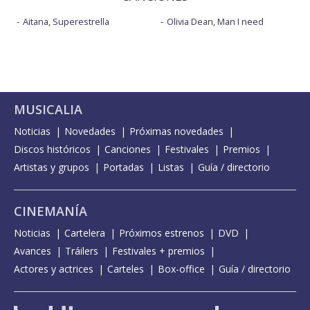
Aitana, Superestrella
Olivia Dean, Man I need
MUSICALIA
Noticias
Novedades
Próximas novedades
Discos históricos
Canciones
Festivales
Premios
Artistas y grupos
Portadas
Listas
Guía / directorio
CINEMANÍA
Noticias
Cartelera
Próximos estrenos
DVD
Avances
Tráilers
Festivales + premios
Actores y actrices
Carteles
Box-office
Guía / directorio