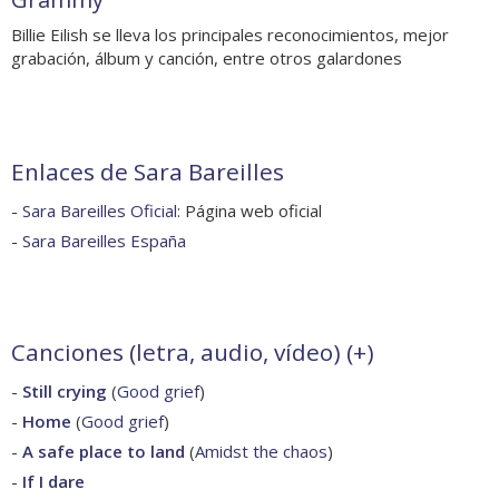
Billie Eilish se lleva los principales reconocimientos, mejor
grabación, álbum y canción, entre otros galardones
Enlaces de Sara Bareilles
-
Sara Bareilles Oficial
: Página web oficial
-
Sara Bareilles España
Canciones (letra, audio, vídeo) (
+
)
-
Still crying
(
Good grief
)
-
Home
(
Good grief
)
-
A safe place to land
(
Amidst the chaos
)
-
If I dare