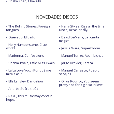
Chaka Khan, Chakzilla
NOVEDADES DISCOS
The Rolling Stones, Foreign
Harry Styles, Kiss all the time.
tongues
Disco, occasionally.
Quevedo, El baifo
David DeMaría, La puerta
mágica
Holly Humberstone, Cruel
world
Jessie Ware, Superbloom
Madonna, Confessions II
Manuel Turizo, Apambichao
Shania Twain, Little Miss Twain
Jorge Drexler, Taracá
La La Love You, ¿Por qué me
Manuel Carrasco, Pueblo
miráis así?
salvaje I
Ella Langley, Dandelion
Olivia Rodrigo, You seem
pretty sad for a girl so in love
Andrés Suárez, Lúa
RAYE, This music may contain
hope.