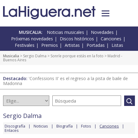
MUSICALIA:
Noticias musicales
Novedades
Próximas novedades
Discos históricos
Canciones
Festivales
Premios
Artistas
Portadas
Listas
Musicalia
>
Sergio Dalma
>
Sonríe porque estás en la foto
> Madrid -
Buenos Aires
Destacado:
'Confessions II' es el regreso a la pista de baile de
Madonna
Sergio Dalma
Discografía
Noticias
Biografía
Fotos
Canciones
Enlaces