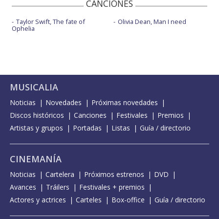
CANCIONES
Taylor Swift, The fate of
Olivia Dean, Man I need
Ophelia
MUSICALIA
Noticias
Novedades
Próximas novedades
Discos históricos
Canciones
Festivales
Premios
Artistas y grupos
Portadas
Listas
Guía / directorio
CINEMANÍA
Noticias
Cartelera
Próximos estrenos
DVD
Avances
Tráilers
Festivales + premios
Actores y actrices
Carteles
Box-office
Guía / directorio