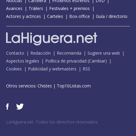
Noticias
Cartelera
Próximos estrenos
DVD
Avances
Tráilers
Festivales + premios
Actores y actrices
Carteles
Box-office
Guía / directorio
Contacto
Redacción
Recomienda
Sugiere una web
Aspectos legales
Política de privacidad
(
Cambiar
)
Cookies
Publicidad y webmasters
RSS
Otros servicios:
Chistes
|
Top10Listas.com
LaHiguera.net. Todos los derechos reservados