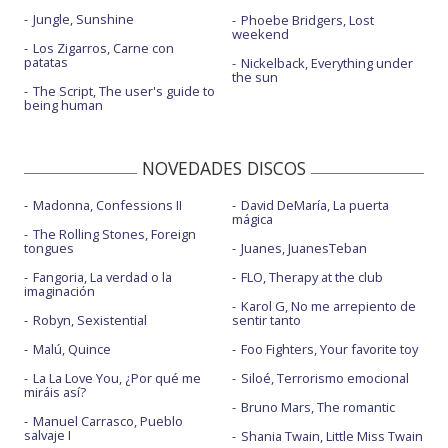
Jungle, Sunshine
Phoebe Bridgers, Lost
weekend
Los Zigarros, Carne con
patatas
Nickelback, Everything under
the sun
The Script, The user's guide to
being human
NOVEDADES DISCOS
Madonna, Confessions II
David DeMaría, La puerta
mágica
The Rolling Stones, Foreign
tongues
Juanes, JuanesTeban
Fangoria, La verdad o la
FLO, Therapy at the club
imaginación
Karol G, No me arrepiento de
Robyn, Sexistential
sentir tanto
Malú, Quince
Foo Fighters, Your favorite toy
La La Love You, ¿Por qué me
Siloé, Terrorismo emocional
miráis así?
Bruno Mars, The romantic
Manuel Carrasco, Pueblo
salvaje I
Shania Twain, Little Miss Twain