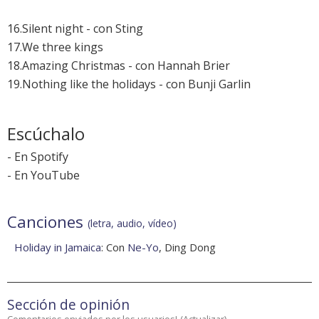
16.Silent night - con Sting
17.We three kings
18.Amazing Christmas - con Hannah Brier
19.Nothing like the holidays - con Bunji Garlin
Escúchalo
-
En Spotify
-
En YouTube
Canciones
(letra, audio, vídeo)
Holiday in Jamaica
: Con
Ne-Yo
, Ding Dong
Sección de opinión
Comentarios enviados por los usuarios!
(
Actualizar
)