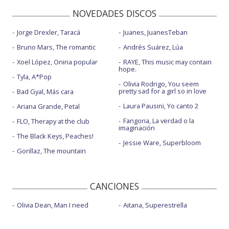
NOVEDADES DISCOS
Jorge Drexler, Taracá
Juanes, JuanesTeban
Bruno Mars, The romantic
Andrés Suárez, Lúa
Xoel López, Oniria popular
RAYE, This music may contain
hope.
Tyla, A*Pop
Olivia Rodrigo, You seem
pretty sad for a girl so in love
Bad Gyal, Más cara
Laura Pausini, Yo canto 2
Ariana Grande, Petal
Fangoria, La verdad o la
FLO, Therapy at the club
imaginación
The Black Keys, Peaches!
Jessie Ware, Superbloom
Gorillaz, The mountain
CANCIONES
Olivia Dean, Man I need
Aitana, Superestrella