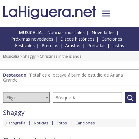
MUSICALIA:
Noticias musicales
Novedades
Próximas novedades
Discos históricos
Canciones
Festivales
Premios
Artistas
Portadas
Listas
Musicalia
>
Shaggy
> Christmas in the islands
Destacado:
'Petal' es el octavo álbum de estudio de Ariana
Grande
Shaggy
Discografía
Noticias
Fotos
Canciones