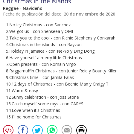
Christmas in the islands
Reggae - Navideño
Fecha de publicación del disco:
20 de noviembre de 2020
1.No icy Christmas - con Sanchez
2.We got us - con Shenseea y OMI
3.Take you to the cool - con Richie Stephens y Conkarah
4.Christmas in the islands - con Rayvon
5.Holiday in Jamaica - con Ne-Yo y Ding Dong
6.Have yourself a merry little Christmas
7.Open presents - con Romain Virgo
8.Raggamuffin Christmas - con Junior Reid y Bounty Killer
9.Christmas time - con Jamila Falak
10.12 days of Christmas - con Beenie Man y Craigy T
11.Warm & easy
12.Sunny celebration - con Joss Stone
13.Catch myself some rays - con CARYS
14.Love when it's Christmas
15.I'll be home for Christmas