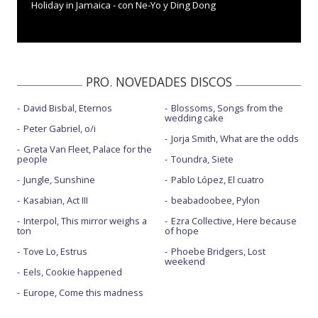
Holiday in Jamaica - con Ne-Yo y Ding Dong
PRO. NOVEDADES DISCOS
David Bisbal, Eternos
Blossoms, Songs from the
wedding cake
Peter Gabriel, o/i
Jorja Smith, What are the odds
Greta Van Fleet, Palace for the
people
Toundra, Siete
Jungle, Sunshine
Pablo López, El cuatro
Kasabian, Act III
beabadoobee, Pylon
Interpol, This mirror weighs a
Ezra Collective, Here because
ton
of hope
Tove Lo, Estrus
Phoebe Bridgers, Lost
weekend
Eels, Cookie happened
Europe, Come this madness