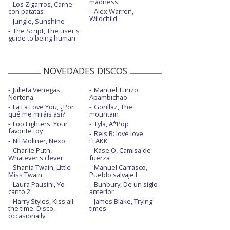
madness
Los Zigarros, Carne
con patatas
Alex Warren,
Wildchild
Jungle, Sunshine
The Script, The user's
guide to being human
NOVEDADES DISCOS
Julieta Venegas,
Manuel Turizo,
Norteña
Apambichao
La La Love You, ¿Por
Gorillaz, The
qué me miráis así?
mountain
Foo Fighters, Your
Tyla, A*Pop
favorite toy
Rels B: love love
Nil Moliner, Nexo
FLAKK
Charlie Puth,
Kase.O, Camisa de
Whatever's clever
fuerza
Shania Twain, Little
Manuel Carrasco,
Miss Twain
Pueblo salvaje I
Laura Pausini, Yo
Bunbury, De un siglo
canto 2
anterior
Harry Styles, Kiss all
James Blake, Trying
the time. Disco,
times
occasionally.