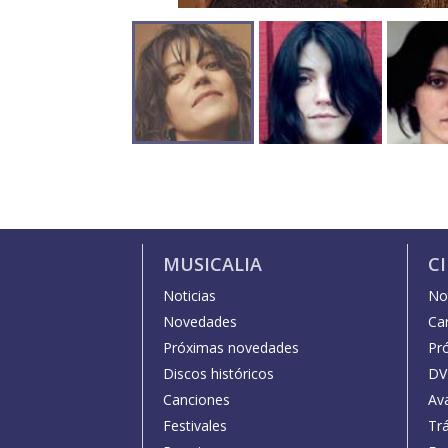
MUSICALIA
C
Noticias
Not
Novedades
Car
Próximas novedades
Pr
Discos históricos
DV
Canciones
Av
Festivales
Trá