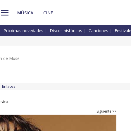
MÚSICA
CINE
Próximas novedades
Discos históricos
Canciones
Festival
um de Muse
Enlaces
sica.
Siguiente >>