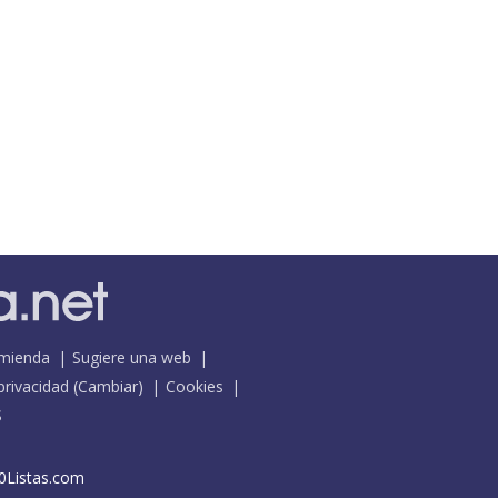
mienda
Sugiere una web
 privacidad
(
Cambiar
)
Cookies
S
0Listas.com