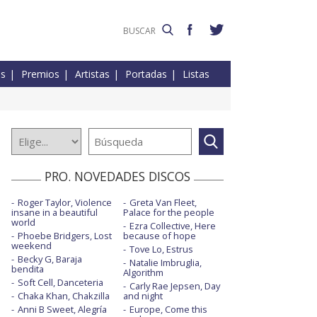
es
Premios
Artistas
Portadas
Listas
PRO. NOVEDADES DISCOS
Roger Taylor, Violence
Greta Van Fleet,
insane in a beautiful
Palace for the people
world
Ezra Collective, Here
Phoebe Bridgers, Lost
because of hope
weekend
Tove Lo, Estrus
Becky G, Baraja
Natalie Imbruglia,
bendita
Algorithm
Soft Cell, Danceteria
Carly Rae Jepsen, Day
Chaka Khan, Chakzilla
and night
Anni B Sweet, Alegría
Europe, Come this