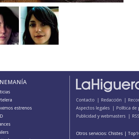
INEMANÍA
icias
telera
Contacto
Redacción
Reco
óximos estrenos
Aspectos legales
Política de
D
Publicidad y webmasters
RS
ances
ilers
Otros servicios:
Chistes
|
Top1